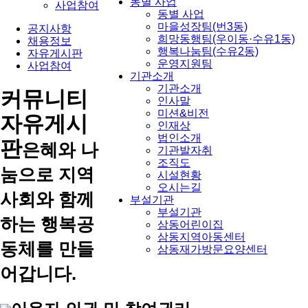
동별 사업
사업참여
동별 사업
마을성장팀(번3동)
공지사항
희망동행팀(우이동·수유1동)
채용정보
행복나눔팀(수유2동)
자유게시판
운영지원팀
사업참여
기관소개
기관소개
커뮤니티
인사말
미션&비전
자유게시
인재상
법인소개
판
은혜와 나
기관발자취
조직도
눔으로 지역
시설현황
오시는길
사회와 함께
부설기관
부설기관
하는 행복공
삼동어린이집
삼동지역아동센터
동체를 만들
삼동재가방문요양센터
어갑니다.