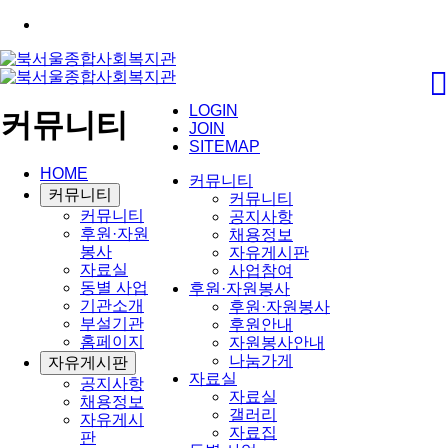
LOGIN
커뮤니티
JOIN
SITEMAP
HOME
커뮤니티
커뮤니티
커뮤니티
커뮤니티
공지사항
후원·자원
채용정보
봉사
자유게시판
자료실
사업참여
동별 사업
후원·자원봉사
기관소개
후원·자원봉사
부설기관
후원안내
홈페이지
자원봉사안내
나눔가게
자유게시판
자료실
공지사항
자료실
채용정보
갤러리
자유게시
자료집
판