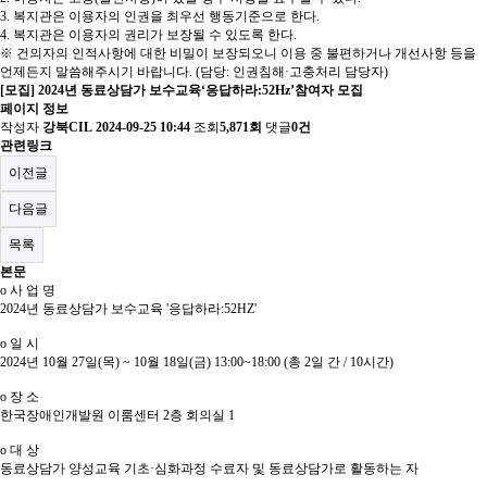
3. 복지관은 이용자의 인권을 최우선 행동기준으로 한다.
4. 복지관은 이용자의 권리가 보장될 수 있도록 한다.
※ 건의자의 인적사항에 대한 비밀이 보장되오니 이용 중 불편하거나 개선사항 등을
언제든지 말씀해주시기 바랍니다. (담당: 인권침해·고충처리 담당자)
[모집] 2024년 동료상담가 보수교육‘응답하라:52Hz’참여자 모집
페이지 정보
작성자
강북CIL
2024-09-25 10:44
조회
5,871회
댓글
0건
관련링크
이전글
다음글
목록
본문
o
사 업 명
2024
년 동료상담가 보수교육
'
응답하라
:52HZ'
o
일 시
2024
년
10
월
27
일
(
목
) ~ 10
월
18
일
(
금
) 13:00~18:00 (
총
2
일 간
/ 10
시간
)
o
장 소
한국장애인개발원 이룸센터
2
층 회의실
1
o
대 상
동료상담가 양성교육 기초
·
심화과정 수료자 및 동료상담가로 활동하는 자