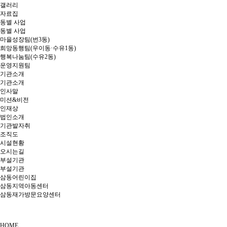
갤러리
자료집
동별 사업
동별 사업
마을성장팀(번3동)
희망동행팀(우이동·수유1동)
행복나눔팀(수유2동)
운영지원팀
기관소개
기관소개
인사말
미션&비전
인재상
법인소개
기관발자취
조직도
시설현황
오시는길
부설기관
부설기관
삼동어린이집
삼동지역아동센터
삼동재가방문요양센터
HOME