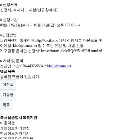
o
신청서류
신청서
,
복지카드 사본
(
신규참여자
)
o
신청기간
09
월
23
일
(
월
)
부터
~ 10
월
11
일
(
금
)
오후
17:00
까지
o
신청방법
1.
강북센터 홈페이지
http://kbcil.or.kr
에서 신청서류 다운로드 후
이메일
: kbcil@daum.net
접수 또는 유선 및 내방 신청
2.
구글폼 온라인 신청서
: https://forms.gle/vHQfM5uzFRfLmmJn6
o
기타 및 문의
정진경 과장
070-4437-5504 *
kbcil@daum.net
댓글목록
등록된 댓글이 없습니다.
이전글
다음글
목록
북서울종합사회복지관
이용약관
개인정보처리방침
영상정보처리기기
이메일무단수집거부