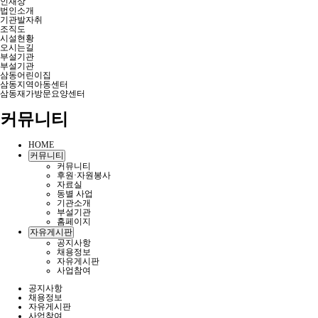
인재상
법인소개
기관발자취
조직도
시설현황
오시는길
부설기관
부설기관
삼동어린이집
삼동지역아동센터
삼동재가방문요양센터
커뮤니티
HOME
커뮤니티
커뮤니티
후원·자원봉사
자료실
동별 사업
기관소개
부설기관
홈페이지
자유게시판
공지사항
채용정보
자유게시판
사업참여
공지사항
채용정보
자유게시판
사업참여