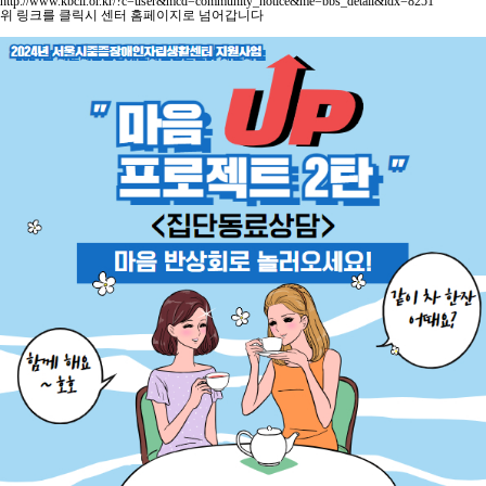
http://www.kbcil.or.kr/?c=user&mcd=community_notice&me=bbs_detail&idx=8251
위 링크를 클릭시 센터 홈페이지로 넘어갑니다