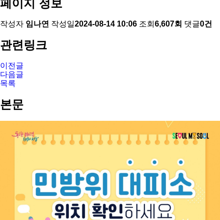
페이지 정보
작성자
임나연
작성일
2024-08-14 10:06
조회
6,607회
댓글
0건
관련링크
이전글
다음글
목록
본문