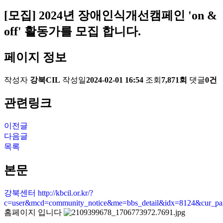
[모집] 2024년 장애인식개선캠페인 'on &
off' 활동가를 모집 합니다.
페이지 정보
작성자
강북CIL
작성일
2024-02-01 16:54
조회
7,871회
댓글
0건
관련링크
이전글
다음글
목록
본문
강북센터
http://kbcil.or.kr/?
c=user&mcd=community_notice&me=bbs_detail&idx=8124&cur_p
홈페이지 입니다