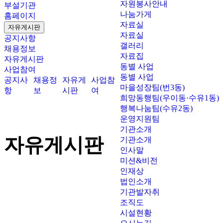
자원봉사안내
부설기관
나눔가게
홈페이지
자료실
자유게시판
자료실
공지사항
갤러리
채용정보
자료집
자유게시판
동별 사업
사업참여
동별 사업
공지사
채용정
자유게
사업참
마을성장팀(번3동)
항
보
시판
여
희망동행팀(우이동·수유1동)
행복나눔팀(수유2동)
운영지원팀
기관소개
자유게시판
기관소개
인사말
미션&비전
인재상
법인소개
기관발자취
조직도
시설현황