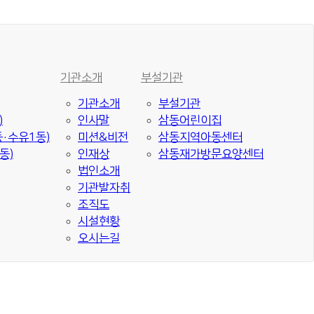
기관소개
부설기관
기관소개
부설기관
)
인사말
삼동어린이집
·수유1동)
미션&비전
삼동지역아동센터
동)
인재상
삼동재가방문요양센터
법인소개
기관발자취
조직도
시설현황
오시는길