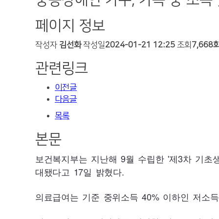
중증장애인 가구, 가족 중 소득
페이지 정보
작성자
김선화
작성일
2024-01-21 12:25
조회
7,668
관련링크
이전글
다음글
목록
본문
보건복지부는 지난해 9월 수립한 '제3차 기초
대됐다고
17
일 밝혔다.
의료급여는 기준 중위소득
40
% 이하인 저소득