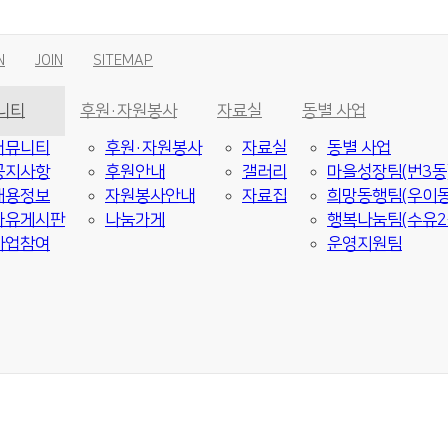
N
JOIN
SITEMAP
니티
후원·자원봉사
자료실
동별 사업
커뮤니티
후원·자원봉사
자료실
동별 사업
공지사항
후원안내
갤러리
마을성장팀(번3동
채용정보
자원봉사안내
자료집
희망동행팀(우이동
자유게시판
나눔가게
행복나눔팀(수유2
사업참여
운영지원팀