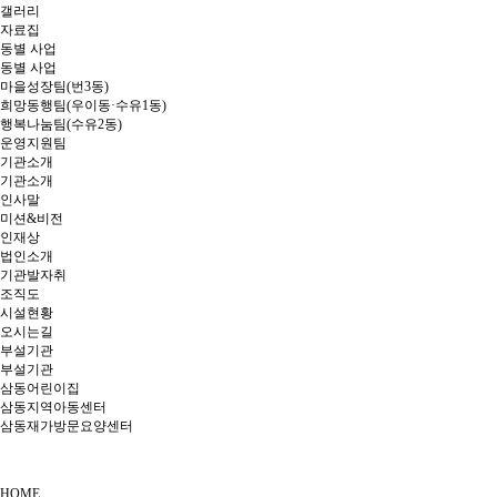
갤러리
자료집
동별 사업
동별 사업
마을성장팀(번3동)
희망동행팀(우이동·수유1동)
행복나눔팀(수유2동)
운영지원팀
기관소개
기관소개
인사말
미션&비전
인재상
법인소개
기관발자취
조직도
시설현황
오시는길
부설기관
부설기관
삼동어린이집
삼동지역아동센터
삼동재가방문요양센터
HOME