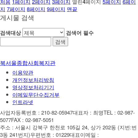
처음
1
페이지
2
페이지
3
페이지
열린
페이지
5
페이지
6
페이
4
지
7
페이지
8
페이지
9
페이지
맨끝
게시물 검색
검색대상
검색어
필수
북서울종합사회복지관
이용약관
개인정보처리방침
영상정보처리기기
이메일무단수집거부
인트라넷
사업자등록번호 : 210-82-05947
대표자 : 최명
TEL : 02-987-
5077
FAX : 02-987-5051
주소 : 서울시 강북구 한천로 105길 24, 상가 202동 (지번:번
3동 241번지)
우편번호 : 01229
대표이메일 :