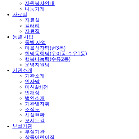
자원봉사안내
나눔가게
자료실
자료실
갤러리
자료집
동별 사업
동별 사업
마을성장팀(번3동)
희망동행팀(우이동·수유1동)
행복나눔팀(수유2동)
운영지원팀
기관소개
기관소개
인사말
미션&비전
인재상
법인소개
기관발자취
조직도
시설현황
오시는길
부설기관
부설기관
삼동어린이집