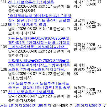
111
션 ㅣ새로솔루션 l 성피전용
바다사
17
08-08
날짜: 2026-08-08
조회: 17
글쓴이:
쓸
자84
쓸한바다사자84
"유치원때부터 영어학원만 4개.." 화장
실서 울던 강남 엘리트 출신이 글로벌
고요한
2026-
110
배우 된 사연새 창 열림
바나나
16
08-08
날짜: 2026-08-08
조회: 16
글쓴이:
고
킥34
요한바나나킥34
가락동노래방❤️OlO-793O-8955❤️고
객만족1위 #가락시장노래방 #가락동
괴팍한
2026-
109
노래방 #가락동노래방위치 #가락…
24
판다36
08-08
날짜: 2026-08-08
조회: 24
글쓴이:
괴
팍한판다36
가락동노래방❤️OlO-793O-8955❤️고
객만족1위 #가락시장노래방 #가락동
희미한
2026-
108
노래방 #가락동노래방위치 #가락…
방랑자
22
08-07
날짜: 2026-08-07
조회: 22
글쓴이:
희
38
미한방랑자38
카지노솔루션 카지노솔루션 l 토지노
솔루션 l 정품알 l 아너링크 l 홀덤솔루
쓸쓸한
2026-
107
션 ㅣ새로솔루션 l 성피전용
바다사
23
08-07
날짜: 2026-08-07
조회: 23
글쓴이:
쓸
자84
쓸한바다사자84
처음
1
페이지
2
페이지
3
페이지
열린
4
페이지
5
페이지
6
페이지
7