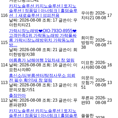
겨운스핑크스42
카지노솔루션 카지노솔루션 l 토지노
솔루션 l 정품알 l 아너링크 l 홀덤솔루
우아한
2026-
116
션 ㅣ새로솔루션 l 성피전용
17
치타21
08-08
날짜: 2026-08-08
조회: 17
글쓴이:
우
아한치타21
가락시장노래방❤️OlO-793O-8955❤️
고객만족1위 가락동노래방 가락풀싸
희미한
롱 가락시장노래방위치 가락동노래
2026-
115
방랑자
21
방…
08-08
38
날짜: 2026-08-08
조회: 21
글쓴이:
희
미한방랑자38
여름휴가 남해여행 1일차새 창 열림
미묘한
2026-
114
날짜: 2026-08-08
조회: 16
글쓴이:
미
16
사자80
08-08
묘한사자80
흥신소/심부름센터/탐정사무소 의뢰
의문의
전 필수 확인!새 창 열림
2026-
113
모험가
13
날짜: 2026-08-08
조회: 13
글쓴이:
의
08-08
51
문의모험가51
출장안마
푸른파
2026-
112
날짜: 2026-08-08
조회: 23
글쓴이:
푸
23
편93
08-08
른파편93
카지노솔루션 카지노솔루션 l 토지노
솔루션 l 정품알 l 아너링크 l 홀덤솔루
쓸쓸한
2026-