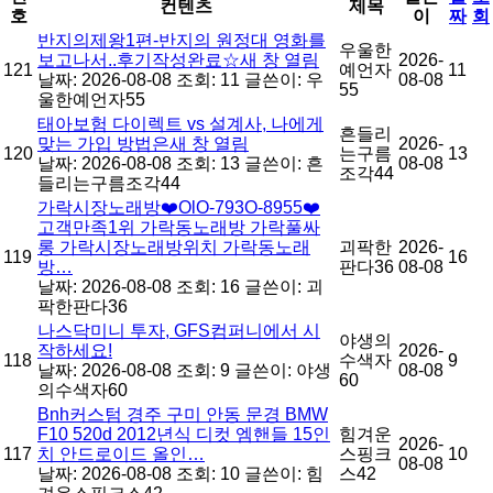
컨텐츠
제목
호
이
짜
회
반지의제왕1편-반지의 원정대 영화를
우울한
보고나서..후기작성완료☆새 창 열림
2026-
121
예언자
11
날짜: 2026-08-08
조회: 11
글쓴이:
우
08-08
55
울한예언자55
태아보험 다이렉트 vs 설계사, 나에게
흔들리
맞는 가입 방법은새 창 열림
2026-
120
는구름
13
날짜: 2026-08-08
조회: 13
글쓴이:
흔
08-08
조각44
들리는구름조각44
가락시장노래방❤️OlO-793O-8955❤️
고객만족1위 가락동노래방 가락풀싸
롱 가락시장노래방위치 가락동노래
괴팍한
2026-
119
16
방…
판다36
08-08
날짜: 2026-08-08
조회: 16
글쓴이:
괴
팍한판다36
나스닥미니 투자, GFS컴퍼니에서 시
야생의
작하세요!
2026-
118
수색자
9
날짜: 2026-08-08
조회: 9
글쓴이:
야생
08-08
60
의수색자60
Bnh커스텀 경주 구미 안동 문경 BMW
F10 520d 2012년식 디컷 엠핸들 15인
힘겨운
2026-
117
치 안드로이드 올인…
스핑크
10
08-08
날짜: 2026-08-08
조회: 10
글쓴이:
힘
스42