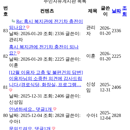
주민자유게시판 목록
번
글쓴
조
컨텐츠
제목
날짜
호
이
회
Re: 혹시 복지관에 전기차 충전이
되나요?
관리
2026-
83
2336
01-20
날짜: 2026-01-20
조회: 2336
글쓴이:
자
관리자
혹시 복지관에 전기차 충전이 되나
요?
2026-
이훈
82
2225
01-20
날짜: 2026-01-20
조회: 2225
글쓴이:
이훈
[12월 이용자 고충 및 불편건의 답변]
이용자님의 소중한 의견에 감사드립
신성
니다.(경로식당, 화장실, 프로그램…
2025-
81
2406
12-31
임
날짜: 2025-12-31
조회: 2406
글쓴이:
신성임
안녕하세요..
댓글
1
개
2025-
80
날짜: 2025-12-04
조회: 2828
글쓴이:
수아1
2828
12-04
수아1
문의드려요.
댓글
1
개