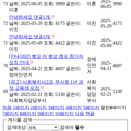
2025-
73
날짜: 2025-06-05
조회: 3990
글쓴이:
이훈
3990
06-05
이훈
안녕하세요
댓글
1
개
2025-
72
날짜: 2025-05-29
조회: 4175
글쓴이:
이진
4175
05-29
이진
안녕하세요
댓글
1
개
2025-
71
날짜: 2025-05-09
조회: 4422
글쓴이:
이진
4422
05-09
이진
[안내]2025 뽀꼬 아 뽀꼬 캠프 참가자
장애
모집 안내
2025-
인먼
70
4697
04-21
날짜: 2025-04-21
조회: 4697
글쓴이:
저
장애인먼저
[공고] 사회복지사2급, 무시험 1년 과
사회
정 교육생 모집
복지
2025-
69
5330
02-21
날짜: 2025-02-21
조회: 5330
글쓴이:
담당
사회복지담당부서
부서
처음
1
페이지
2
페이지
3
페이지
4
페이지
5
페이지
열린
6
페이지
7
페이지
8
페이지
9
페이지
10
페이지
다음
맨끝
게시물 검색
검색대상
검색어
필수