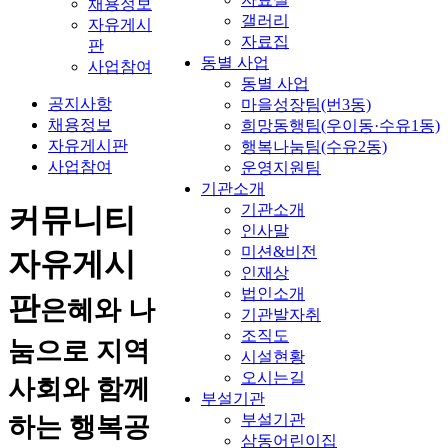
채용정보
갤러리
자유게시
자료집
판
동별 사업
사업참여
동별 사업
공지사항
마을성장팀(번3동)
채용정보
희망동행팀(우이동·수유1동)
자유게시판
행복나눔팀(수유2동)
사업참여
운영지원팀
기관소개
기관소개
커뮤니티
인사말
미션&비전
자유게시
인재상
법인소개
판
은혜와 나
기관발자취
조직도
눔으로 지역
시설현황
오시는길
사회와 함께
부설기관
부설기관
하는 행복공
삼동어린이집