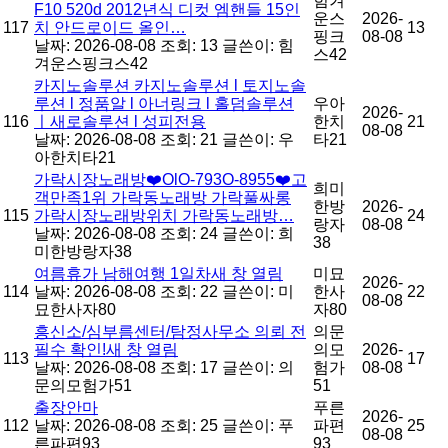
힘겨
F10 520d 2012년식 디컷 엠핸들 15인
운스
2026-
117
치 안드로이드 올인…
13
핑크
08-08
날짜: 2026-08-08
조회: 13
글쓴이:
힘
스42
겨운스핑크스42
카지노솔루션 카지노솔루션 l 토지노솔
루션 l 정품알 l 아너링크 l 홀덤솔루션
우아
2026-
116
ㅣ새로솔루션 l 성피전용
한치
21
08-08
날짜: 2026-08-08
조회: 21
글쓴이:
우
타21
아한치타21
가락시장노래방❤️OlO-793O-8955❤️고
희미
객만족1위 가락동노래방 가락풀싸롱
한방
2026-
115
가락시장노래방위치 가락동노래방…
24
랑자
08-08
날짜: 2026-08-08
조회: 24
글쓴이:
희
38
미한방랑자38
여름휴가 남해여행 1일차새 창 열림
미묘
2026-
114
날짜: 2026-08-08
조회: 22
글쓴이:
미
한사
22
08-08
묘한사자80
자80
흥신소/심부름센터/탐정사무소 의뢰 전
의문
필수 확인!새 창 열림
의모
2026-
113
17
날짜: 2026-08-08
조회: 17
글쓴이:
의
험가
08-08
문의모험가51
51
출장안마
푸른
2026-
112
날짜: 2026-08-08
조회: 25
글쓴이:
푸
파편
25
08-08
른파편93
93