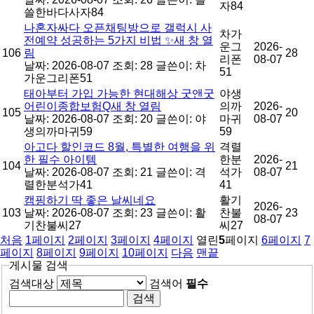
자84
쓸한바다사자84
나혼자싸다 오픈채팅방으로 갤럭시 사
차가
전예약 성공하는 5가지 비법 ✨새 창 열
운그
2026-
106
림
28
리폰
08-07
날짜: 2026-08-07
조회: 28
글쓴이:
차
51
가운그리폰51
태아부터 가입 가능한 현대해상 굿앤굿
야생
어린이종합보험Q새 창 열림
의까
2026-
105
20
날짜: 2026-08-07
조회: 20
글쓴이:
야
마귀
08-07
생의까마귀59
59
아고다 할인코드 8월, 특별한 여행을 위
격렬
한 필수 아이템
한분
2026-
104
21
날짜: 2026-08-07
조회: 21
글쓴이:
격
석가
08-07
렬한분석가41
41
캠핑하기 딱 좋은 날씨네요
활기
2026-
103
날짜: 2026-08-07
조회: 23
글쓴이:
활
찬불
23
08-07
기찬불씨27
씨27
처음
1
페이지
2
페이지
3
페이지
4
페이지
열린
5
페이지
6
페이지
7
페이지
8
페이지
9
페이지
10
페이지
다음
맨끝
게시물 검색
검색대상
검색어
필수