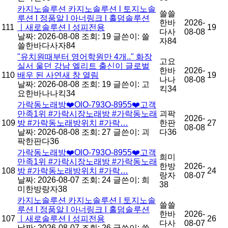
카지노솔루션 카지노솔루션 l 토지노솔
쓸쓸
루션 l 정품알 l 아너링크 l 홀덤솔루션
한바
2026-
111
ㅣ새로솔루션 l 성피전용
19
다사
08-08
날짜: 2026-08-08
조회: 19
글쓴이:
쓸
자84
쓸한바다사자84
"유치원때부터 영어학원만 4개.." 화장
고요
실서 울던 강남 엘리트 출신이 글로벌
한바
2026-
110
배우 된 사연새 창 열림
19
나나
08-08
날짜: 2026-08-08
조회: 19
글쓴이:
고
킥34
요한바나나킥34
가락동노래방❤️OlO-793O-8955❤️고객
만족1위 #가락시장노래방 #가락동노래
괴팍
2026-
109
방 #가락동노래방위치 #가락…
한판
27
08-08
날짜: 2026-08-08
조회: 27
글쓴이:
괴
다36
팍한판다36
가락동노래방❤️OlO-793O-8955❤️고객
희미
만족1위 #가락시장노래방 #가락동노래
한방
2026-
108
방 #가락동노래방위치 #가락…
24
랑자
08-07
날짜: 2026-08-07
조회: 24
글쓴이:
희
38
미한방랑자38
카지노솔루션 카지노솔루션 l 토지노솔
쓸쓸
루션 l 정품알 l 아너링크 l 홀덤솔루션
한바
2026-
107
ㅣ새로솔루션 l 성피전용
26
다사
08-07
날짜: 2026-08-07
조회: 26
글쓴이:
쓸