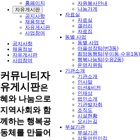
홈페이지
자원봉사안내
나눔가게
자유게시판
자료실
공지사항
자료실
채용정보
갤러리
자유게시판
자료집
사업참여
동별 사업
동별 사업
공지사항
마을성장팀(번3동)
채용정보
희망동행팀(우이동·수유1동)
자유게시판
행복나눔팀(수유2동)
사업참여
운영지원팀
기관소개
커뮤니티
자
기관소개
인사말
유게시판
은
미션&비전
인재상
혜와 나눔으로
법인소개
기관발자취
지역사회와 함
조직도
시설현황
께하는 행복공
오시는길
부설기관
동체를 만들어
부설기관
삼동어린이집