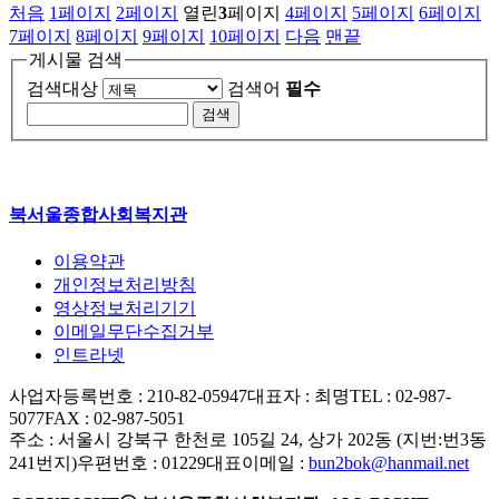
처음
1
페이지
2
페이지
열린
3
페이지
4
페이지
5
페이지
6
페이지
7
페이지
8
페이지
9
페이지
10
페이지
다음
맨끝
게시물 검색
검색대상
검색어
필수
북서울종합사회복지관
이용약관
개인정보처리방침
영상정보처리기기
이메일무단수집거부
인트라넷
사업자등록번호 : 210-82-05947
대표자 : 최명
TEL : 02-987-
5077
FAX : 02-987-5051
주소 : 서울시 강북구 한천로 105길 24, 상가 202동 (지번:번3동
241번지)
우편번호 : 01229
대표이메일 :
bun2bok@hanmail.net