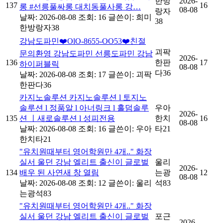
한방
2026-
137
16
롱 #선릉풀싸롱 대치동풀사롱 강…
08-08
랑자
날짜: 2026-08-08
조회: 16
글쓴이:
희미
38
한방랑자38
강남도파민❤️OlO-8655-OO53❤️친절
괴팍
문의환영 강남도파민 선릉도파민 강남
2026-
136
한판
17
하이퍼블릭
08-08
다36
날짜: 2026-08-08
조회: 17
글쓴이:
괴팍
한판다36
카지노솔루션 카지노솔루션 l 토지노
솔루션 l 정품알 l 아너링크 l 홀덤솔루
우아
2026-
135
션 ㅣ새로솔루션 l 성피전용
한치
16
08-08
날짜: 2026-08-08
조회: 16
글쓴이:
우아
타21
한치타21
"유치원때부터 영어학원만 4개.." 화장
실서 울던 강남 엘리트 출신이 글로벌
울리
2026-
134
배우 된 사연새 창 열림
는광
12
08-08
날짜: 2026-08-08
조회: 12
글쓴이:
울리
석83
는광석83
"유치원때부터 영어학원만 4개.." 화장
실서 울던 강남 엘리트 출신이 글로벌
포근
2026-