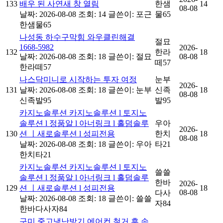
133
배우 된 사연새 창 열림
한샘
14
08-08
날짜: 2026-08-08
조회: 14
글쓴이:
포근
물65
한샘물65
나성동 하수구막힘 와우클린해결
절묘
1668-5982
2026-
132
한라
18
날짜: 2026-08-08
조회: 18
글쓴이:
절묘
08-08
떼57
한라떼57
나스닥미니로 시작하는 투자 여정
눈부
2026-
131
날짜: 2026-08-08
조회: 18
글쓴이:
눈부
신족
18
08-08
신족발95
발95
카지노솔루션 카지노솔루션 l 토지노
솔루션 l 정품알 l 아너링크 l 홀덤솔루
우아
2026-
130
션 ㅣ새로솔루션 l 성피전용
한치
18
08-08
날짜: 2026-08-08
조회: 18
글쓴이:
우아
타21
한치타21
카지노솔루션 카지노솔루션 l 토지노
쓸쓸
솔루션 l 정품알 l 아너링크 l 홀덤솔루
한바
2026-
129
션 ㅣ새로솔루션 l 성피전용
18
08-08
다사
날짜: 2026-08-08
조회: 18
글쓴이:
쓸쓸
자84
한바다사자84
구미 중고냉난방기 에어컨 철거 후 손