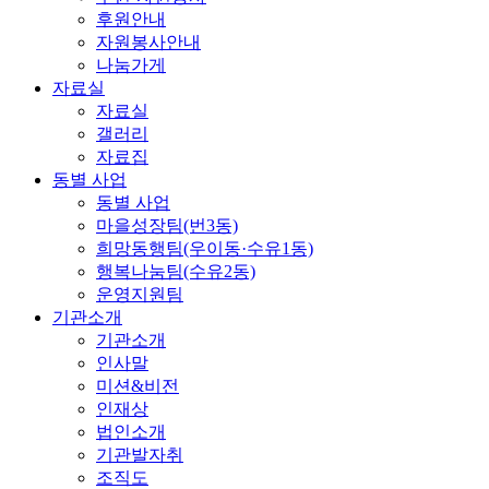
후원안내
자원봉사안내
나눔가게
자료실
자료실
갤러리
자료집
동별 사업
동별 사업
마을성장팀(번3동)
희망동행팀(우이동·수유1동)
행복나눔팀(수유2동)
운영지원팀
기관소개
기관소개
인사말
미션&비전
인재상
법인소개
기관발자취
조직도