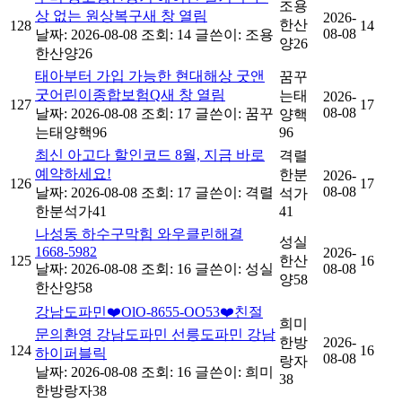
조용
상 없는 원상복구새 창 열림
2026-
한산
128
14
08-08
날짜: 2026-08-08
조회: 14
글쓴이:
조용
양26
한산양26
태아부터 가입 가능한 현대해상 굿앤
꿈꾸
굿어린이종합보험Q새 창 열림
는태
2026-
127
17
08-08
날짜: 2026-08-08
조회: 17
글쓴이:
꿈꾸
양핵
는태양핵96
96
최신 아고다 할인코드 8월, 지금 바로
격렬
예약하세요!
한분
2026-
126
17
08-08
날짜: 2026-08-08
조회: 17
글쓴이:
격렬
석가
한분석가41
41
나성동 하수구막힘 와우클린해결
성실
1668-5982
2026-
125
한산
16
날짜: 2026-08-08
조회: 16
글쓴이:
성실
08-08
양58
한산양58
강남도파민❤️OlO-8655-OO53❤️친절
희미
문의환영 강남도파민 선릉도파민 강남
한방
2026-
124
16
하이퍼블릭
08-08
랑자
날짜: 2026-08-08
조회: 16
글쓴이:
희미
38
한방랑자38