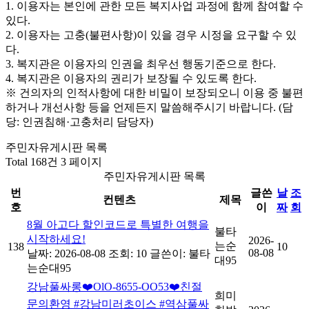
1. 이용자는 본인에 관한 모든 복지사업 과정에 함께 참여할 수
있다.
2. 이용자는 고충(불편사항)이 있을 경우 시정을 요구할 수 있
다.
3. 복지관은 이용자의 인권을 최우선 행동기준으로 한다.
4. 복지관은 이용자의 권리가 보장될 수 있도록 한다.
※ 건의자의 인적사항에 대한 비밀이 보장되오니 이용 중 불편
하거나 개선사항 등을 언제든지 말씀해주시기 바랍니다. (담
당: 인권침해·고충처리 담당자)
주민자유게시판 목록
Total 168건
3 페이지
주민자유게시판 목록
번
글쓴
날
조
컨텐츠
제목
호
이
짜
회
8월 아고다 할인코드로 특별한 여행을
불타
시작하세요!
2026-
는순
138
10
08-08
날짜: 2026-08-08
조회: 10
글쓴이:
불타
대95
는순대95
강남풀싸롱❤️OlO-8655-OO53❤️친절
희미
문의환영 #강남미러초이스 #역삼풀싸