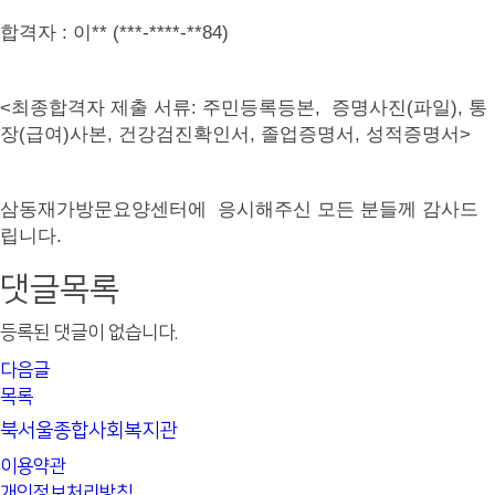
합격자
: 이
** (***-****-**84
)
<
최종합격자 제출 서류
:
주민등록등본
,
증명사진
(
파일
),
통
장
(
급여
)
사본
,
건강검진확인서
, 졸업증명서,
성적증명서
>
삼동재가방문요양센터에 응시해주신 모든 분들께 감사드
립니다
.
댓글목록
등록된 댓글이 없습니다.
다음글
목록
북서울종합사회복지관
이용약관
개인정보처리방침