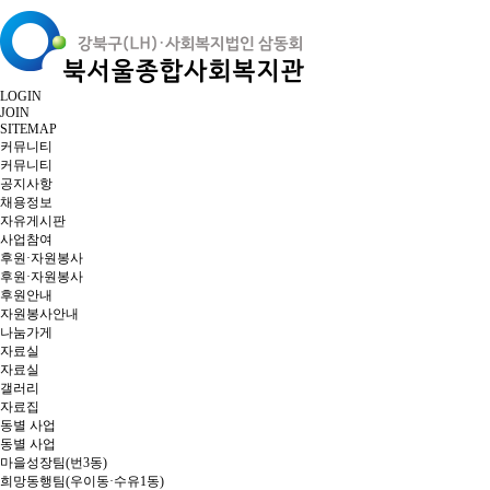
LOGIN
JOIN
SITEMAP
커뮤니티
커뮤니티
공지사항
채용정보
자유게시판
사업참여
후원·자원봉사
후원·자원봉사
후원안내
자원봉사안내
나눔가게
자료실
자료실
갤러리
자료집
동별 사업
동별 사업
마을성장팀(번3동)
희망동행팀(우이동·수유1동)