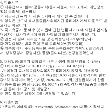
4.
제출서류
①
서류접수 시 필수
:
공통서식
(
응시지원서
,
자기소개서
,
개인정보
활용 동의서
)-
첨부파일
※
자필서명 누락 시 서류 심사에서 제외 될 수 있습니다
.
※
양식은 반드시 북서울
종합사회복지관 홈페이지에서 다운로드 받
으시길 바랍니다
.
※
국가유공자 등 예우 및 지원에 관한 법률 제
29
조에 의한 취업지원
대상자는 입사지원서에 해당 사항을 체크해주시기 바랍니다
.
②
면접 시 필수
:
자격증 사본 및 경력증명서 각
1
부
(
해당자
)
③
면접합격자
:
범죄 전력 조회 동의서
2
부
(
전자동의
)
④
최종합격자
:
주민등록등본
,
주민등록초본
(
병역확인
),
졸업증명
서
,
성적증명서
,
증명사진
,
통장
(
급여
)
사본
,
건강검진확인서
5.
채용일정
(
합격자 발표일은 내부 사정에 의해 변경될 수 있음
)
①
1
차 서류접수
/ 2026. 03. 23.(월
) ~ 2026. 04. 02.(목
)
1
차 합격자 북서울
종합사회복지관 홈페이지 공지 및 개별공지
②
2
차 면접
/ (
예정
) 2026. 04. 06.(월
) 10:00
서류심사 합격자에 한함
③
3
차 적격여부 확인
/ (
예정
) 2026. 04. 07 .(화
)
면접합격자에 한함
④
최종 발표
/ (
예정
) 2026. 04. 08.(수
)
최종합격자 북서울
종합사회복
지관 홈페이지 공지 및 개별공지
※
면접 일정은 상황에 따라 변경될 수 있습니다
.
6.
제출방법
①
온라인
(
이메일
)
접수
: yoyang0515@hanmail.net (
제목
:
지원서 제