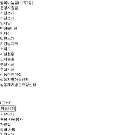
행복나눔팀(수유2동)
운영지원팀
기관소개
기관소개
인사말
미션&비전
인재상
법인소개
기관발자취
조직도
시설현황
오시는길
부설기관
부설기관
삼동어린이집
삼동지역아동센터
삼동재가방문요양센터
HOME
커뮤니티
커뮤니티
후원·자원봉사
자료실
동별 사업
기관소개