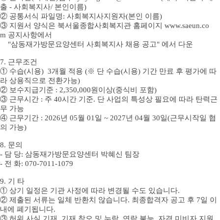
출
- 사회복지사/
본인이름
)
②
공통서식 파일명
: 사회복지사지원자(
본인 이름)
③
지원서 양식은 북서울
종합사회복지관 홈페이지
www.saeun.co
m
공지사항에서
"삼동재가방문요양센터 사회복지사 채용 공고" 에서 다운
7.
근무조건
①
수습(시용)
3
개월 적용
(
※
단 수습(시용) 기간 만료 후 평가에 따
라 상용직으로 전환가능
)
②
보수지급기준
: 2,350,000
원이상
(중식비 포함
)
③
근무시간
:
주
40
시간 기준
.
단 사업의 특성상 필요에 따라 탄력근
무 가능
④
근무기간
: 2026
년
05
월
01
일
~ 2027
년
04
월
30
일
(
근무시작일 협
의 가능
)
8.
문의
-
담 당
:
삼동재가방문요양센터 박혜신 팀장
-
전 화
: 070-7011-1079
9.
기 타
①
상기 일정은 기관 사정에 따라 변경될 수도 있습니다
.
②
제출된 서류는 일체 반환치 않습니다
.
최종합격자 공고 후
7
일 이
내에 폐기됩니다
.
③
허위 사실 기재
,
기재 착오 및 누락
,
연락 불능
,
자격 미비자 지원