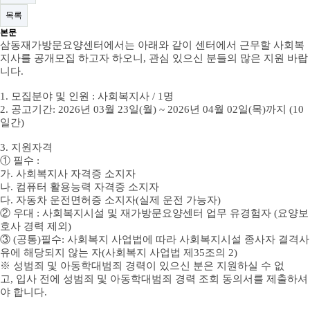
목록
본문
삼동재가방문요양센터에서는 아래와 같이 센터에서 근무할 사회복
지사를 공개모집 하고자 하오니
,
관심 있으신 분들의 많은 지원 바랍
니다
.
1.
모집분야 및 인원
:
사회복지사
/ 1
명
2.
공고기간
: 2026
년
03
월
23
일
(월
) ~ 2026
년
04
월
02
일
(목
)
까지
(10
일간
)
3.
지원자격
①
필수
:
가
.
사회복지사 자격증 소지자
나
. 컴퓨터 활용능력 자격증 소지자
다
.
자동차 운전면허증 소지자
(
실제 운전 가능자
)
②
우대
:
사회복지시설 및 재가방문요양센터 업무 유경험자 (요양보
호사 경력 제외)
③
(
공통
)
필수
:
사회복지 사업법에 따라 사회복지시설 종사자 결격사
유에 해당되지 않는 자
(
사회복지 사업법 제
35
조의
2)
※
성범죄 및 아동학대범죄 경력이 있으신 분은 지원하실 수 없
고
,
입사 전에 성범죄 및 아동학대범죄 경력 조회 동의서를 제출하셔
야 합니다
.