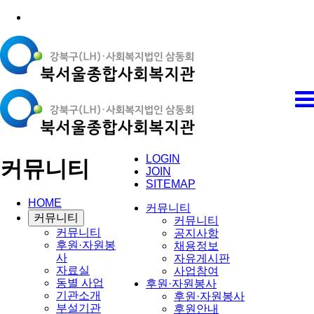
LOGIN
커뮤니티
JOIN
SITEMAP
HOME
커뮤니티
커뮤니티
커뮤니티
커뮤니티
공지사항
후원·자원봉
채용정보
사
자유게시판
자료실
사업참여
동별 사업
후원·자원봉사
기관소개
후원·자원봉사
부설기관
후원안내