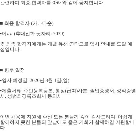
관련하여 최종 합격자를 아래와 같이 공지합니다
.
■
최종 합격자
(
가나다순
)
▪
이
○○
(
휴대전화 뒷자리
: 7039)
※
최종 합격자에게는 개별 유선 연락으로 입사 안내를 드릴 예
정입니다
.
■
향후 일정
▪
입사 예정일
: 2026
년
3
월
1
일
(
일
)
▪
제출서류
:
주민등록등본
,
통장
(
급여
)
사본
,
졸업증명서
,
성적증명
서
,
성범죄경록조회서 동의서
이번 채용에 지원해 주신 모든 분들께 깊이 감사드리며
,
아쉽게
함께하지 못한 분들의 앞날에도 좋은 기회가 함께하길 기원합니
다
.