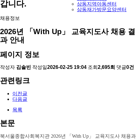
갑니다.
삼동지역아동센터
삼동재가방문요양센터
채용정보
2026년 「With Up」 교육지도사 채용 결
과 안내
페이지 정보
작성자
김솔빈
작성일
2026-02-25 19:04
조회
2,695회
댓글
0건
관련링크
이전글
다음글
목록
본문
북서울종합사회복지관 2026년
「With Up」 교육지도사
채용과