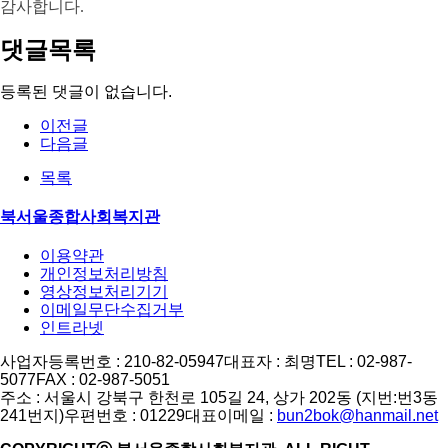
감사합니다
.
댓글목록
등록된 댓글이 없습니다.
이전글
다음글
목록
북서울종합사회복지관
이용약관
개인정보처리방침
영상정보처리기기
이메일무단수집거부
인트라넷
사업자등록번호 : 210-82-05947
대표자 : 최명
TEL : 02-987-
5077
FAX : 02-987-5051
주소 : 서울시 강북구 한천로 105길 24, 상가 202동 (지번:번3동
241번지)
우편번호 : 01229
대표이메일 :
bun2bok@hanmail.net