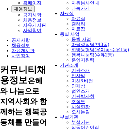
홈페이지
자원봉사안내
나눔가게
채용정보
자료실
공지사항
자료실
채용정보
갤러리
자유게시판
자료집
사업참여
동별 사업
동별 사업
공지사항
마을성장팀(번3동)
채용정보
희망동행팀(우이동·수유1동)
자유게시판
행복나눔팀(수유2동)
사업참여
운영지원팀
기관소개
커뮤니티
채
기관소개
인사말
용정보
은혜
미션&비전
인재상
와 나눔으로
법인소개
기관발자취
지역사회와 함
조직도
시설현황
께하는 행복공
오시는길
부설기관
동체를 만들어
부설기관
삼동어린이집