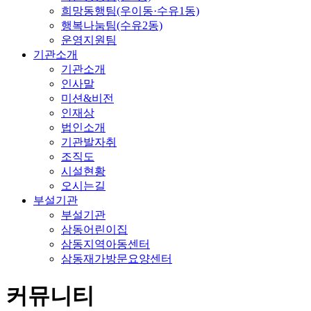
희망동행팀(우이동·수유1동)
행복나눔팀(수유2동)
운영지원팀
기관소개
기관소개
인사말
미션&비전
인재상
법인소개
기관발자취
조직도
시설현황
오시는길
부설기관
부설기관
삼동어린이집
삼동지역아동센터
삼동재가방문요양센터
커뮤니티