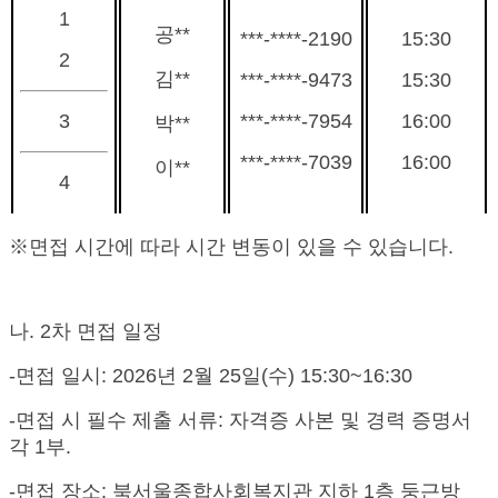
1
공**
***-****-2190
15:30
2
김**
***-****-9473
15:30
3
***-****-7954
16:00
박
**
***-****-7039
16:00
이
**
4
※
면접 시간에 따라 시간 변동이 있을 수 있습니다
.
나
. 2
차 면접 일정
-
면접 일시
: 2026
년 2
월 25
일
(수
) 15:30~16:30
-
면접 시 필수 제출 서류
:
자격증 사본 및
경력 증명서
각 1부.
-
면접 장소
: 북서울
종합사회복지관 지하 1층 둥근방