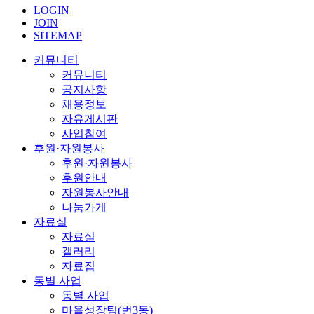
LOGIN
JOIN
SITEMAP
커뮤니티
커뮤니티
공지사항
채용정보
자유게시판
사업참여
후원·자원봉사
후원·자원봉사
후원안내
자원봉사안내
나눔가게
자료실
자료실
갤러리
자료집
동별 사업
동별 사업
마을성장팀(번3동)