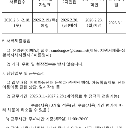
서류접수
2
차면접
자발표
학인
일
2026.2.3.~2.18.
2026.2.19.(
목
)
2026.2.20.
2026.2.23.
2026.3.1.
(
수
)
(
금
)
예정
(
월
)
예정
예정
6. 서류제출방법
1) 온라인(이메일) 접수: samdongcw@daum.net(제목: 지원서제출-생
활복지사지원자 / 이름명시)
2) 기타: 우편 및 현장접수는 받지 않습니다.
7. 담당업무 및 근무조건
1) 업무내용: 지역아동센터 운영과 관련된 행정, 아동학습지도, 센터
이용아동 관련 상담, 일지작성 등
2) 근무기간: 2026.3.1.~2027.2.28.(계약종료 후 정규직 전환가능)
수습(시용) 3개월 적용(단, 수습(시용)기간 평가에 따
라 채용이 취소될 수 있음.)
3) 근무시간: 주40시간 기준(주5일) 11:00~20:00