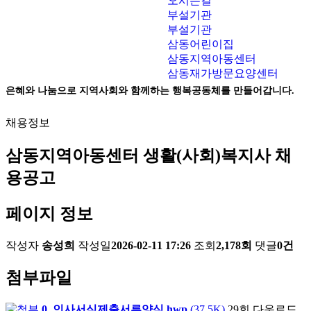
오시는길
부설기관
부설기관
삼동어린이집
삼동지역아동센터
삼동재가방문요양센터
은혜와 나눔으로 지역사회와 함께하는 행복공동체를 만들어갑니다.
채용정보
삼동지역아동센터 생활(사회)복지사 채
용공고
페이지 정보
작성자
송성희
작성일
2026-02-11 17:26
조회
2,178회
댓글
0건
첨부파일
0. 인사서식제출서류양식.hwp
(37.5K)
29회 다운로드