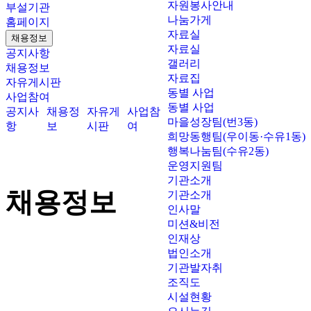
자원봉사안내
부설기관
나눔가게
홈페이지
자료실
채용정보
자료실
공지사항
갤러리
채용정보
자료집
자유게시판
동별 사업
사업참여
동별 사업
공지사
채용정
자유게
사업참
마을성장팀(번3동)
항
보
시판
여
희망동행팀(우이동·수유1동)
행복나눔팀(수유2동)
운영지원팀
기관소개
채용정보
기관소개
인사말
미션&비전
인재상
법인소개
기관발자취
조직도
시설현황