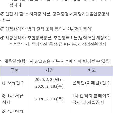
랍니다
.
②
면접 시 필수
:
자격증 사본
,
경력증명서
(
해당자
),
졸업증명서
각
1
부
③
면접합격자
:
범죄 전력 조회 동의서
2
부
(
전자동의
)
④
최종합격자
:
주민등록등본
,
주민등록초본
(
병역확인 해당자
),
성적증명서
,
증명사진
,
통장
(
급여
)
사본
,
건강검진확인서
5.
채용일정
(
합격자 발표일은 내부 사정에 의해 변경될 수 있음
)
구분
기간
비고
2026. 2. 2.(
월
) ~
①
서류접수
온라인
(
이메일
)
접수
2026. 2. 18.(
수
)
②
1
차 서류
1
차 합격자 홈페이지
2026. 2. 19.(
목
)
심사
공지 및 개별공지
③
2
차 면접