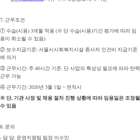
7.
근무조건
①
수습
(
시용
) 3
개월 적용
(
※
단 수습
(
시용
)
기간 평가에 따라 임
용이 취소될 수 있음
)
②
보수지급기준
:
서울시사회복지시설 종사자 인건비 지급기준
에 의거
③
근무시간
:
주
40
시간 기준
.
단 사업의 특성상 필요에 따라 탄력
근무 가능
④
근무기간
: 2026
년
3
월
1
일
~
면직시
※
단
,
기관 사정 및 채용 절차 진행 상황에 따라 임용일은 조정될
수 있음
8.
문의
-
담 당
:
운영지원팀 팀장 이수민