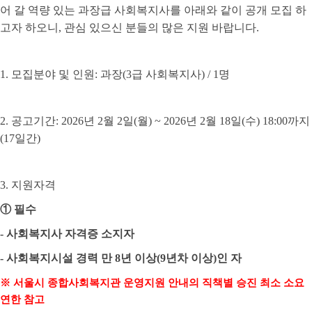
어 갈 역량 있는 과장급 사회복지사를 아래와 같이 공개 모집 하
고자 하오니
,
관심 있으신 분들의 많은 지원 바랍니다
.
1.
모집분야 및 인원
:
과장
(3
급 사회복지사
) / 1
명
2.
공고기간
: 2026
년
2
월
2
일
(
월
) ~ 2026
년
2
월
18
일
(
수
) 18:00
까지
(17
일간
)
3.
지원자격
①
필수
-
사회복지사 자격증 소지자
-
사회복지시설 경력 만
8
년 이상
(9
년차 이상
)
인 자
※
서울시 종합사회복지관 운영지원 안내의 직책별 승진 최소 소요
연한 참고