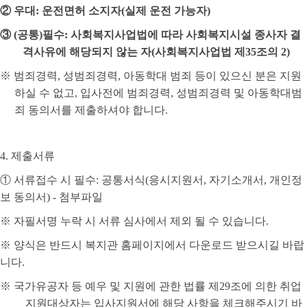
②
우대
:
운전면허 소지자
(
실제 운전 가능자
)
③
(
공통
)
필수
:
사회복지사업법에 따라 사회복지시설 종사자 결
격사유에 해당되지 않는 자
(
사회복지사업법 제
35
조의
2)
※
범죄경력
,
성범죄경력
,
아동학대 범죄 등이 있으신 분은 지원
하실 수 없고
,
입사전에 범죄경력
,
성범죄경력 및 아동학대범
죄 동의서를 제출하셔야 합니다
.
4.
제출서류
①
서류접수 시 필수
:
공통서식
(
응시지원서
,
자기소개서
,
개인정
보 동의서
) -
첨부파일
※
자필서명 누락 시 서류 심사에서 제외 될 수 있습니다
.
※
양식은 반드시 복지관 홈페이지에서 다운로드 받으시길 바랍
니다
.
※
국가유공자 등 예우 및 지원에 관한 법률 제
29
조에 의한 취업
지원대상자는 입사지원서에 해당 사항을 체크해주시기 바