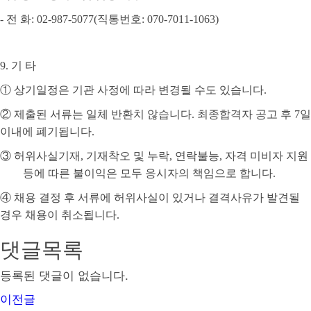
-
전 화
: 02-987-5077(
직통번호
: 070-7011-1063)
9.
기 타
①
상기일정은 기관 사정에 따라 변경될 수도 있습니다
.
②
제출된 서류는 일체 반환치 않습니다
.
최종합격자 공고 후
7
일
이내에 폐기됩니다
.
③
허위사실기재
,
기재착오 및 누락
,
연락불능
,
자격 미비자 지원
등에 따른 불이익은 모두 응시자의 책임으로 합니다
.
④
채용 결정 후 서류에 허위사실이 있거나 결격사유가 발견될
경우 채용이 취소됩니다
.
댓글목록
등록된 댓글이 없습니다.
이전글