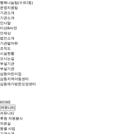
행복나눔팀(수유2동)
운영지원팀
기관소개
기관소개
인사말
미션&비전
인재상
법인소개
기관발자취
조직도
시설현황
오시는길
부설기관
부설기관
삼동어린이집
삼동지역아동센터
삼동재가방문요양센터
HOME
커뮤니티
커뮤니티
후원·자원봉사
자료실
동별 사업
기관소개