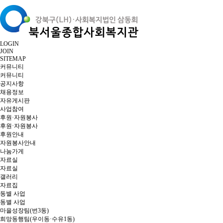
LOGIN
JOIN
SITEMAP
커뮤니티
커뮤니티
공지사항
채용정보
자유게시판
사업참여
후원·자원봉사
후원·자원봉사
후원안내
자원봉사안내
나눔가게
자료실
자료실
갤러리
자료집
동별 사업
동별 사업
마을성장팀(번3동)
희망동행팀(우이동·수유1동)