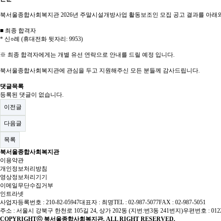
북서울종합사회복지관 2026년 주말시설개방사업 활동보조인 모집 공고 결과를 아래와
■ 최종 합격자
* 신○례 (휴대전화 뒷자리: 9953)
※ 최종 합격자에게는 개별 유선 연락으로 안내를 드릴 예정 입니다.
북서울종합사회복지관에 관심을 두고 지원해주신 모든 분들께 감사드립니다.
댓글목록
등록된 댓글이 없습니다.
이전글
다음글
목록
북서울종합사회복지관
이용약관
개인정보처리방침
영상정보처리기기
이메일무단수집거부
인트라넷
사업자등록번호 : 210-82-05947
대표자 : 최명
TEL : 02-987-5077
FAX : 02-987-5051
주소 : 서울시 강북구 한천로 105길 24, 상가 202동 (지번:번3동 241번지)
우편번호 : 012
COPYRIGHTⓒ 북서울종합사회복지관. ALL RIGHT RESERVED.