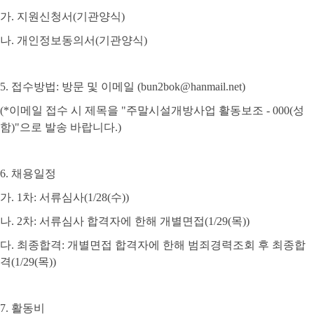
가
.
지원신청서
(
기관양식
)
나
.
개인정보동의서
(
기관양식
)
5.
접수방법
:
방문 및 이메일
(bun2bok@hanmail.net)
(*
이메일 접수 시
제목을
"
주말시설개방사업 활동보조
- 000(
성
함
)"
으로 발송 바랍니다
.)
6.
채용일정
가
. 1
차
:
서류심사
(1/28(
수
))
나
. 2
차
:
서류심사 합격자에 한해 개별면접
(1/29(
목
))
다
.
최종합격
:
개별면접 합격자에 한해 범죄경력조회 후 최종합
격
(1/29(
목
))
7.
활동비