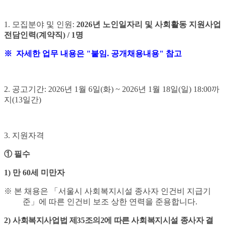
1.
모집분야 및 인원
:
2026
년 노인일자리 및 사회활동 지원사업
전담인력
(
계약직
) / 1명
※ 자세한 업무 내용은 "붙임. 공개채용내용" 참고
2.
공고기간
: 2026
년
1
월 6
일
(화
) ~ 2026
년
1
월 18
일
(일
) 18:00
까
지
(13
일간
)
3.
지원자격
①
필수
1)
만
60
세 미만자
※
본 채용은
「
서울시 사회복지시설 종사자 인건비 지급기
준
」
에 따른 인건비 보조 상한 연력을 준용합니다
.
2)
사회복지사업법 제
35
조의
2
에 따른 사회복지시설 종사자 결