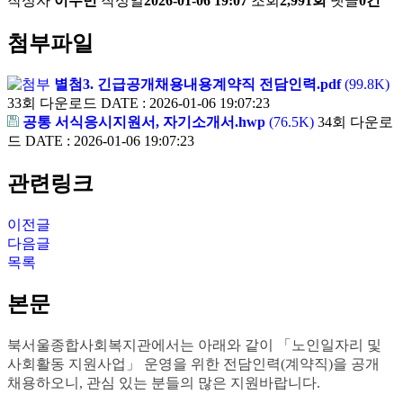
작성자
이수민
작성일
2026-01-06 19:07
조회
2,991회
댓글
0건
첨부파일
별첨3. 긴급공개채용내용계약직 전담인력.pdf
(99.8K)
33회 다운로드
DATE : 2026-01-06 19:07:23
공통 서식응시지원서, 자기소개서.hwp
(76.5K)
34회 다운로
드
DATE : 2026-01-06 19:07:23
관련링크
이전글
다음글
목록
본문
북서울종합사회복지관에서는 아래와 같이
「
노인일자리 및
사회활동 지원사업
」
운영을 위한 전담인력
(
계약직
)
을 공개
채용하오니
,
관심 있는 분들의 많은 지원바랍니다
.