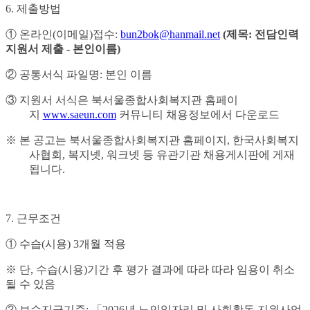
6.
제출방법
①
온라인
(
이메일
)
접수
:
bun2bok@hanmail.net
(
제목
:
전담인력
지원서 제출
-
본인이름
)
②
공통서식 파일명
:
본인 이름
③
지원서 서식은 북서울종합사회복지관 홈페이
지
www.saeun.com
커뮤니티 채용정보에서 다운로드
※
본 공고는 북서울종합사회복지관 홈페이지
,
한국사회복지
사협회
,
복지넷
,
워크넷 등 유관기관 채용게시판에 게재
됩니다
.
7.
근무조건
①
수습
(
시용
) 3
개월 적용
※
단
,
수습
(
시용
)
기간 후 평가 결과에 따라 따라 임용이 취소
될 수 있음
②
보수지급기준
:
「
2026
년 노인일자리 및 사회활동 지원사업