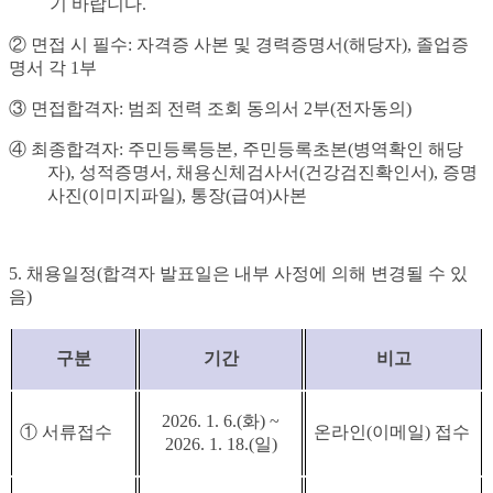
기 바랍니다
.
②
면접 시 필수
:
자격증 사본 및 경력증명서
(
해당자
),
졸업증
명서 각
1
부
③
면접합격자
:
범죄 전력 조회 동의서
2
부
(
전자동의
)
④
최종합격자
:
주민등록등본
,
주민등록초본
(
병역확인 해당
자
),
성적증명서
,
채용신체검사서
(
건강검진확인서
),
증명
사진
(
이미지파일
),
통장
(
급여
)
사본
5.
채용일정
(
합격자 발표일은 내부 사정에 의해 변경될 수 있
음
)
구분
기간
비고
2026. 1. 6.(화
) ~
①
서류접수
온라인
(
이메일
)
접수
2026. 1. 18.(일
)