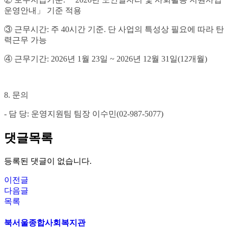
운영안내
」
기준 적용
③
근무시간
:
주
40
시간 기준
.
단 사업의 특성상 필요에 따라 탄
력근무 가능
④
근무기간
: 2026
년
1
월 23
일
~ 2026
년
12
월
31
일
(12
개월
)
8.
문의
-
담 당
:
운영지원팀 팀장 이수민(02-987-5077)
댓글목록
등록된 댓글이 없습니다.
이전글
다음글
목록
북서울종합사회복지관