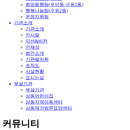
희망동행팀(우이동·수유1동)
행복나눔팀(수유2동)
운영지원팀
기관소개
기관소개
인사말
미션&비전
인재상
법인소개
기관발자취
조직도
시설현황
오시는길
부설기관
부설기관
삼동어린이집
삼동지역아동센터
삼동재가방문요양센터
커뮤니티