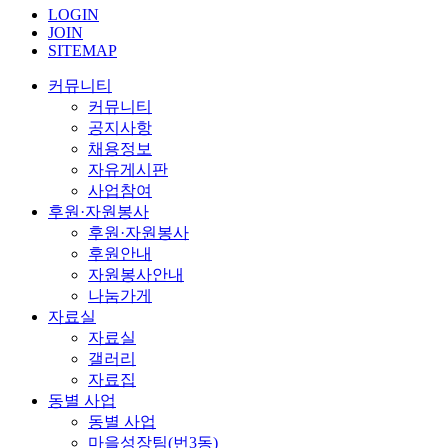
LOGIN
JOIN
SITEMAP
커뮤니티
커뮤니티
공지사항
채용정보
자유게시판
사업참여
후원·자원봉사
후원·자원봉사
후원안내
자원봉사안내
나눔가게
자료실
자료실
갤러리
자료집
동별 사업
동별 사업
마을성장팀(번3동)