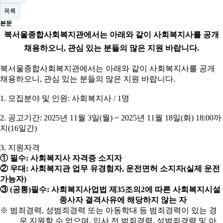
목록
본문
북서울종합사회복지관에서는 아래와 같이 사회복지사를 공개
채용하오니
,
관심 있는 분들의 많은 지원 바랍니다
.
북서울종합사회복지관에서는 아래와 같이 사회복지사를 공개
채용하오니
,
관심 있는 분들의 많은 지원 바랍니다
.
1.
모집분야 및 인원
:
사회복지사
/ 1
명
2.
공고기간
: 2025
년
11
월
3
일
(
월
) ~ 2025
년
11
월
18
일
(
화
) 18:00
까
지
(16
일간
)
3.
지원자격
①
필수
:
사회복지사 자격증 소지자
②
우대
:
사회복지관 업무 유경험자
,
운전면허 소지자
(
실제 운전
가능자
)
③
(
공통
)
필수
:
사회복지사업법 제
35
조의
2
에 따른 사회복지시설
종사자 결격사유에 해당하지 않는 자
※
범죄경력
,
성범죄경력 또는 아동학대 등 범죄경력이 있는 경
우 지원할 수 없으며
,
입사 전 범죄경력
,
성범죄경력 및 아