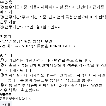
수 있음
②
보수지급기준
:
서울시사회복지시설 종사자 인건비 지급기준
에 의거
③
근무시간
:
주
40
시간 기준
.
단 사업의 특성상 필요에 따라 탄력
근무 가능
④
근무기간
: 2026
년
1
월
1
일
~
면직시
8.
문의
-
담 당
:
운영지원팀 팀장 이수민
-
전 화
: 02-987-5077(
직통번호
: 070-7011-1063)
9.
기 타
①
상기일정은 기관 사정에 따라 변경될 수도 있습니다
.
②
제출된 서류는 일체 반환하지 않으며
,
최종합격자 발표 후
7
일
이내에 폐기됩니다
.
③
허위사실기재
,
기재착오 및 누락
,
연락불능
,
자격 미비자 지원
등에 따른 불이익은 모두 응시자의 책임으로 합니다
.
④
채용 결정 후 서류에 허위사실이 있거나 결격사유가 발견될
경우 채용이 취소됩니다
.
댓글목록
등록된 댓글이 없습니다.
이전글