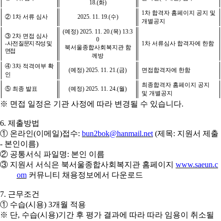
18.(
화
)
1
차 합격자 홈페이지 공지 및
②
1
차 서류 심사
2025. 11. 19.(
수
)
개별공지
(
예정
) 2025. 11. 20.(
목
) 13:3
③
2
차 면접 심사
0
-
사전 질문지 작성 및
1
차 서류심사 합격자에 한함
북서울종합사회복지관 함
면접
께방
④
3
차 적격여부 확
(
예정
) 2025. 11. 21.(
금
)
면접합격자에 한함
인
최종합격자 홈페이지 공지
⑤
최종 발표
(
예정
) 2025. 11. 24.(
월
)
및 개별공지
※
면접 일정은 기관 사정에 따라 변경될 수 있습니다
.
6.
제출방법
①
온라인
(
이메일
)
접수
:
bun2bok@hanmail.net
(
제목
:
지원서 제출
-
본인이름
)
②
공통서식 파일명
:
본인 이름
③
지원서 서식은 북서울종합사회복지관 홈페이지
www.saeun.c
om
커뮤니티 채용정보에서 다운로드
7.
근무조건
①
수습
(
시용
) 3
개월 적용
※
단
,
수습
(
시용
)
기간 후 평가 결과에 따라 따라 임용이 취소될