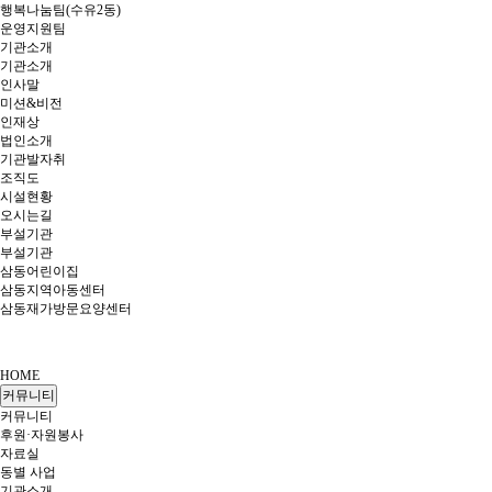
행복나눔팀(수유2동)
운영지원팀
기관소개
기관소개
인사말
미션&비전
인재상
법인소개
기관발자취
조직도
시설현황
오시는길
부설기관
부설기관
삼동어린이집
삼동지역아동센터
삼동재가방문요양센터
HOME
커뮤니티
커뮤니티
후원·자원봉사
자료실
동별 사업
기관소개