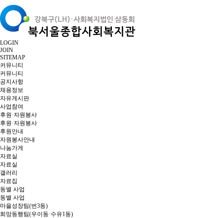
LOGIN
JOIN
SITEMAP
커뮤니티
커뮤니티
공지사항
채용정보
자유게시판
사업참여
후원·자원봉사
후원·자원봉사
후원안내
자원봉사안내
나눔가게
자료실
자료실
갤러리
자료집
동별 사업
동별 사업
마을성장팀(번3동)
희망동행팀(우이동·수유1동)