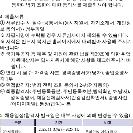
동학대범죄 조회에 대한 동의서를 제출하셔야 합니다
.
4.
제출서류
①
서류접수 시 필수
:
공통서식
(
응시지원서
,
자기소개서
,
개인정
보 동의서
) -
첨부파일
※
자필서명이 누락될 경우 서류심사에서 제외될 수 있습니다
.
※
서식은 반드시 복지관 홈페이지에서 내려받아 사용해 주시기
바랍니다
.
※
국가유공자 등 예우 및 지원에 관한 법률 제
29
조에 의한 취업
지원대상자는 입사지원서에 해당 사항을 체크해주시기 바
랍니다
.
②
면접 시 필수
:
자격증 사본
,
경력증명서
(
해당자
),
졸업증명서
각
1
부
③
면접합격자
:
범죄 전력 조회 동의서
2
부
(
전자동의
)
④
최종합격자
:
주민등록등본
,
주민등록초본
(
병역확인 해당자
),
성적증명서
,
채용신체검사서
(
건강검진확인서
),
증명사진
(
이미지파일
),
통장
(
급여
)
사본
5.
채용일정
(
합격자 발표일은 내부 사정에 의해 변경될 수 있음
)
구분
기간
비고
2025. 11. 3.(
월
) ~ 2025. 11.
①
서류접수
온라인
(
이메일
)
접수