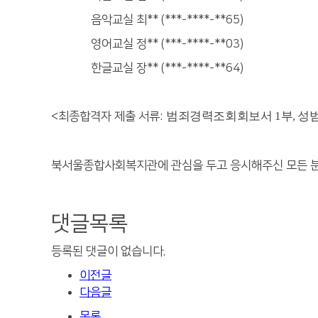
음악교실 최** (***-****-**65)
영어교실 정** (***-****-**03)
한글교실 장** (***-****-**64)
범죄경력조회회보서
1
부
,
성범
<최종합격자 제출 서류:
북서울종합사회복지관에 관심을 두고 응시해주신 모든 
댓글목록
등록된 댓글이 없습니다.
이전글
다음글
목록