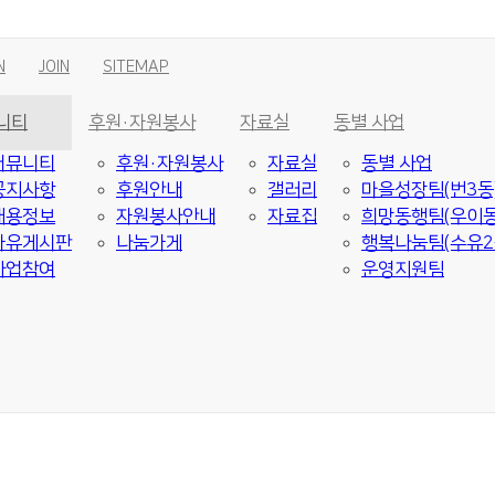
N
JOIN
SITEMAP
니티
후원·자원봉사
자료실
동별 사업
커뮤니티
후원·자원봉사
자료실
동별 사업
공지사항
후원안내
갤러리
마을성장팀(번3동
채용정보
자원봉사안내
자료집
희망동행팀(우이동
자유게시판
나눔가게
행복나눔팀(수유2
사업참여
운영지원팀