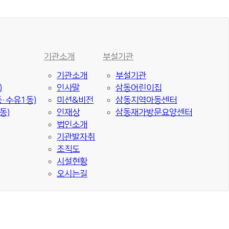
기관소개
부설기관
기관소개
부설기관
)
인사말
삼동어린이집
·수유1동)
미션&비전
삼동지역아동센터
동)
인재상
삼동재가방문요양센터
법인소개
기관발자취
조직도
시설현황
오시는길