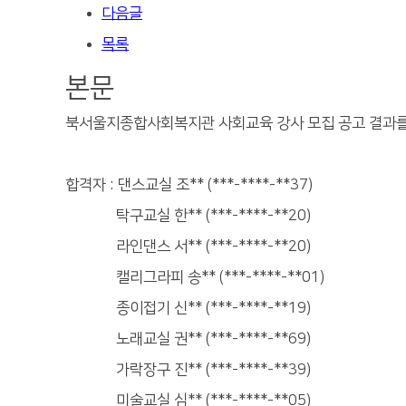
다음글
목록
본문
북서울지종합사회복지관 사회교육 강사 모집 공고 결과를
합격자 : 댄스교실 조** (***-****-**37)
탁구교실 한** (***-****-**20)
라인댄스 서** (***-****-**20)
캘리그라피 송** (***-****-**01)
종이접기 신** (***-****-**19)
노래교실 권** (***-****-**69)
가락장구 진** (***-****-**39)
미술교실 심** (***-****-**05)