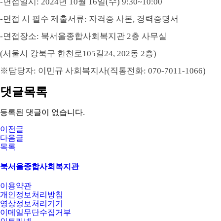
-
면접일시
: 2024
년 10
월 16
일
(수
) 9:30~10:00
-
면접 시 필수 제출서류
:
자격증 사본
,
경력증명서
-
면접장소
: 북서울
종합사회복지관 2층 사무실
(
서울시 강북구 한천로
105
길
24, 202
동 2층
)
※
담당자
: 이민규
사회복지사
(
직통전화
: 070-7011-1066)
댓글목록
등록된 댓글이 없습니다.
이전글
다음글
목록
북서울종합사회복지관
이용약관
개인정보처리방침
영상정보처리기기
이메일무단수집거부