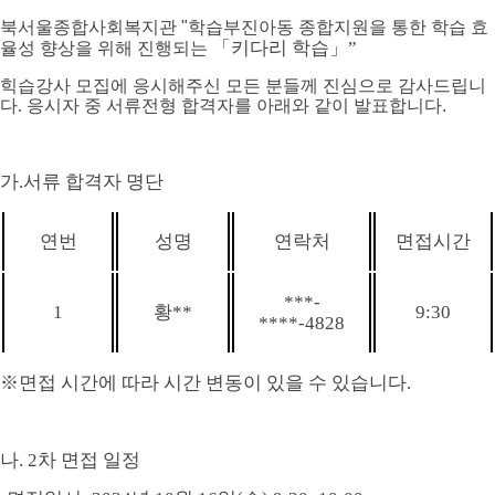
북서울종합사회복지관 "학습부진아동 종합지원을 통한 학습 효
「
키다리 학습
」
”
율성 향상을 위해 진행되는
힉습강사 모집에 응시해주신 모든 분들께 진심으로 감사드립니
다.
응시자 중 서류전형 합격자를 아래와 같이 발표합니다.
가
.
서류 합격자 명단
연번
성명
연락처
면접시간
***-
1
황**
9:30
****-4828
※
면접 시간에 따라 시간 변동이 있을 수 있습니다
.
나
. 2
차 면접 일정