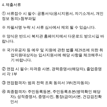
4.
제출서류
①
서류접수 시 필수
:
공통서식
(
응시지원서
,
자기소개서
,
개인
정보 동의
)-
첨부파일
※
자필서명 누락 시 서류 심사에서 제외 될 수 있습니다
.
※
양식은 반드시 복지관 홈페이지에서 다운로드 받으시길 바
랍니다
.
※
국가유공자 등 예우 및 지원에 관한 법률 제
29
조에 의한 취
업지원대상자는 입사지원서에 해당 사항을 체크해주시
기 바랍니다
.
②
면접 시 필수
:
자격증 사본
,
경력증명서
(
해당자
),
졸업증명
서 각
1
부
③
면접합격자
:
범죄 전력 조회 동의서
3
부
(
전자동의
)
④
최종합격자
:
주민등록등본
,
주민등록초본
(
병역확인 해당
자
),
성적증명서
,
증명사진
,
통장
(
급여
)
사본
,
건강검진확
인서