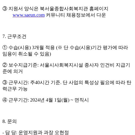
③
지원서 양식은 북서울종합사회복지관 홈페이지
www.saeun.com
커뮤니티 채용정보에서 다운
7.
근무조건
①
수습
(
시용
) 3
개월 적용
(
※
단 수습
(
시용
)
기간 평가에 따라
임용이 취소될 수 있음
)
②
보수지급기준
:
서울시사회복지시설 종사자 인건비 지급기
준에 의거
③
근무시간
:
주
40
시간 기준
.
단 사업의 특성상 필요에 따라 탄
력근무 가능
④
근무기간
: 2024
년
4
월
1
일
(
월
) ~
면직시
8.
문의
-
담 당
:
운영지원과 과장 오현정