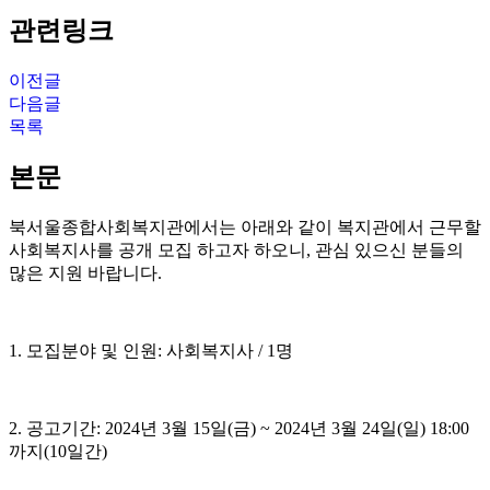
관련링크
이전글
다음글
목록
본문
북서울종합사회복지관에서는 아래와 같이 복지관에서 근무할
사회복지사를 공개 모집 하고자 하오니
,
관심 있으신 분들의
많은 지원 바랍니다
.
1.
모집분야 및 인원
:
사회복지사
/ 1
명
2.
공고기간
: 2024
년
3
월
15
일
(
금
) ~ 2024
년
3
월
24
일
(
일
) 18:00
까지
(10
일간
)