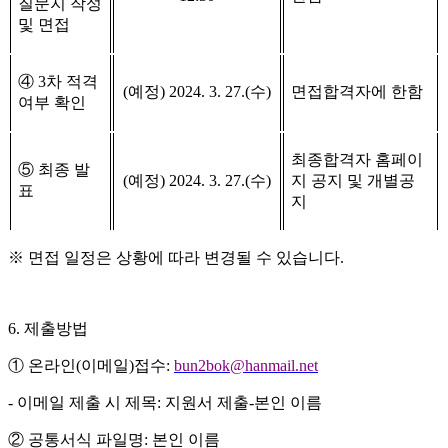
질문지 작성
및 면접
④
3
차 적격
(
예정
) 2024. 3. 27.(
수
)
면접합격자에 한함
여부 확인
최종합격자 홈페이
⑤
최종 발
(
예정
) 2024. 3. 27.(
수
)
지 공지 및 개별공
표
지
※
면접 일정은 상황에 따라 변경될 수 있습니다
.
6.
제출방법
①
온라인
(
이메일
)
접수
:
bun2bok@hanmail.net
-
이메일 제출 시 제목
:
지원서 제출
-
본인 이름
②
공통서식 파일명
:
본인 이름