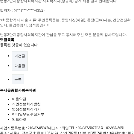
번동
2
단지종합사회복지관 사회복지사(정규직) 공개 채용 결과 안내합니다
.
합격자
: 이
** (***-****-4352)
<
최종합격자 제출 서류
:
주민등록등본
,
증명사진
(
파일
),
통장
(
급여
)
사본
,
건강검진확
인서
,
졸업증명서
,
성적증명서
>
번동
2
단지종합사회복지관에 관심을 두고 응시해주신 모든 분들께 감사드립니다
.
댓글목록
등록된 댓글이 없습니다.
이전글
다음글
목록
북서울종합사회복지관
이용약관
개인정보처리방침
영상정보처리기기
이메일무단수집거부
인트라넷
사업자등록번호 : 210-82-05947
대표자 : 최명
TEL : 02-987-5077
FAX : 02-987-5051
주소 : 서울시 강북구 한천로 105길 24, 상가 202동 (지번:번3동 241번지)
우편번호 : 012