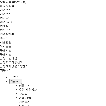
행복나눔팀(수유2동)
운영지원팀
기관소개
기관소개
인사말
미션&비전
인재상
법인소개
기관발자취
조직도
시설현황
오시는길
부설기관
부설기관
삼동어린이집
삼동지역아동센터
삼동재가방문요양센터
커뮤니티
HOME
커뮤니티
커뮤니티
후원·자원봉사
자료실
동별 사업
기관소개
부설기관