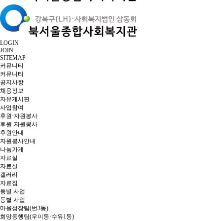
LOGIN
JOIN
SITEMAP
커뮤니티
커뮤니티
공지사항
채용정보
자유게시판
사업참여
후원·자원봉사
후원·자원봉사
후원안내
자원봉사안내
나눔가게
자료실
자료실
갤러리
자료집
동별 사업
동별 사업
마을성장팀(번3동)
희망동행팀(우이동·수유1동)