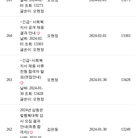
265
날짜: 2024-02-
오현정
2024-02-01
13273
01
조회: 13273
글쓴이:
오현정
<긴급> 사회복
지사 공개 채용
결과 안내
264
오현정
2024-02-01
13303
날짜: 2024-02-
01
조회: 13303
글쓴이:
오현정
<긴급>사회복
지사 채용 서류
전형 합격자 발
표(면접안내)
263
오현정
2024-01-30
13428
날짜: 2024-01-
30
조회: 13428
글쓴이:
오현정
2024년 삼동은
빛행복대학 강
사 모집 결과
안내(최종 합
262
김은동
2024-01-30
13249
격자)
날짜: 2024-01-