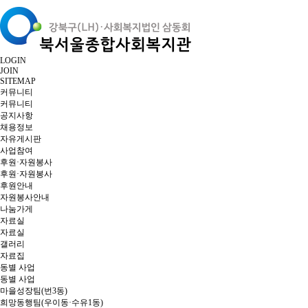
LOGIN
JOIN
SITEMAP
커뮤니티
커뮤니티
공지사항
채용정보
자유게시판
사업참여
후원·자원봉사
후원·자원봉사
후원안내
자원봉사안내
나눔가게
자료실
자료실
갤러리
자료집
동별 사업
동별 사업
마을성장팀(번3동)
희망동행팀(우이동·수유1동)