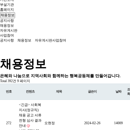
부설기관
홈페이지
채용정보
공지사항
채용정보
자유게시판
사업참여
공지사항
채용정보
자유게시판
사업참여
채용정보
은혜와 나눔으로 지역사회와 함께하는 행복공동체를 만들어갑니다.
Total 392건
9 페이지
조
번호
컨텐츠
제목
글쓴이
날짜
회
<긴급> 사회복
지사(정규직)
채용 공고 서류
전형 심사 결과
272
오현정
2024-02-26
14009
안내