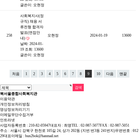
글쓴이:
오현정
사회복지사(정
규직) 채용 서
류전형 합격자
발표(면접안
258
오현정
2024-01-19
13600
내)
날짜: 2024-01-
19
조회: 13600
글쓴이:
오현정
처음
1
2
3
4
5
6
7
8
9
10
다음
맨끝
북서울종합사회복지관
이용약관
개인정보처리방침
영상정보처리기기
이메일무단수집거부
인트라넷
사업자등록번호 : 210-82-05947
대표자 : 최명
TEL : 02-987-5077
FAX : 02-987-5051
주소 : 서울시 강북구 한천로 105길 24, 상가 202동 (지번:번3동 241번지)
우편번호 : 012
29
대표이메일 :
bun2bok@hanmail.net