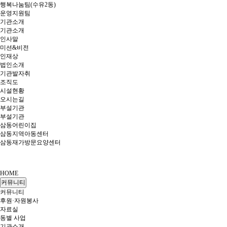
행복나눔팀(수유2동)
운영지원팀
기관소개
기관소개
인사말
미션&비전
인재상
법인소개
기관발자취
조직도
시설현황
오시는길
부설기관
부설기관
삼동어린이집
삼동지역아동센터
삼동재가방문요양센터
HOME
커뮤니티
커뮤니티
후원·자원봉사
자료실
동별 사업
기관소개