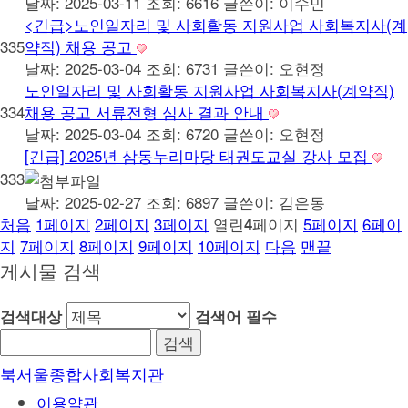
날짜: 2025-03-11
조회: 6616
글쓴이:
이수민
<긴급>노인일자리 및 사회활동 지원사업 사회복지사(계
335
약직) 채용 공고
날짜: 2025-03-04
조회: 6731
글쓴이:
오현정
노인일자리 및 사회활동 지원사업 사회복지사(계약직)
334
채용 공고 서류전형 심사 결과 안내
날짜: 2025-03-04
조회: 6720
글쓴이:
오현정
[긴급] 2025년 삼동누리마당 태권도교실 강사 모집
333
날짜: 2025-02-27
조회: 6897
글쓴이:
김은동
처음
1
페이지
2
페이지
3
페이지
열린
페이지
5
페이지
6
페이
4
지
7
페이지
8
페이지
9
페이지
10
페이지
다음
맨끝
게시물 검색
검색대상
검색어
필수
북서울종합사회복지관
이용약관