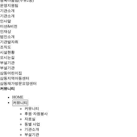
행복나눔팀(수유2동)
운영지원팀
기관소개
기관소개
인사말
미션&비전
인재상
법인소개
기관발자취
조직도
시설현황
오시는길
부설기관
부설기관
삼동어린이집
삼동지역아동센터
삼동재가방문요양센터
커뮤니티
HOME
커뮤니티
커뮤니티
후원·자원봉사
자료실
동별 사업
기관소개
부설기관