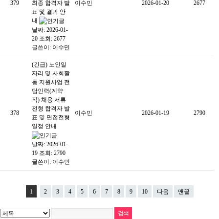
379
최종 합격자 발
이수민
2026-01-20
2677
표 및 결과 안
내
날짜: 2026-01-
20
조회: 2677
글쓴이:
이수민
(긴급) 노인일
자리 및 사회활
동 지원사업 전
담인력(계약
직) 채용 서류
전형 합격자 발
378
이수민
2026-01-19
2790
표 및 면접전형
일정 안내
날짜: 2026-01-
19
조회: 2790
글쓴이:
이수민
1
2
3
4
5
6
7
8
9
10
다음
맨끝