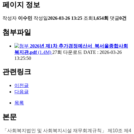
페이지 정보
작성자
이수민
작성일
2026-03-26 13:25
조회
1,654회
댓글
0건
첨부파일
2026년 제1차 추가경정예산서_북서울종합사회
복지관.pdf
(1.4M)
27회 다운로드
DATE : 2026-03-26
13:25:50
관련링크
이전글
다음글
목록
본문
「
사회복지법인 및 사회복지시설 재무회계규칙
」
제
10
조 제
4