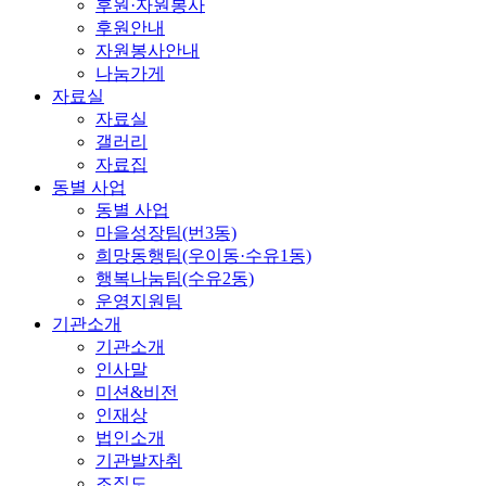
후원·자원봉사
후원안내
자원봉사안내
나눔가게
자료실
자료실
갤러리
자료집
동별 사업
동별 사업
마을성장팀(번3동)
희망동행팀(우이동·수유1동)
행복나눔팀(수유2동)
운영지원팀
기관소개
기관소개
인사말
미션&비전
인재상
법인소개
기관발자취
조직도