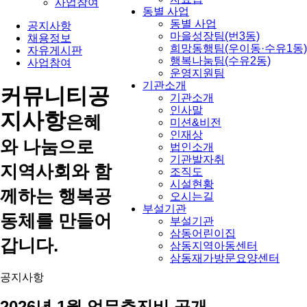
사업참여
동별 사업
동별 사업
공지사항
마을성장팀(번3동)
채용정보
희망동행팀(우이동·수유1동)
자유게시판
행복나눔팀(수유2동)
사업참여
운영지원팀
기관소개
커뮤니티
공
기관소개
인사말
지사항
은혜
미션&비전
인재상
와 나눔으로
법인소개
기관발자취
지역사회와 함
조직도
시설현황
께하는 행복공
오시는길
부설기관
동체를 만들어
부설기관
삼동어린이집
갑니다.
삼동지역아동센터
삼동재가방문요양센터
공지사항
2026년 1월 업무추진비 공개