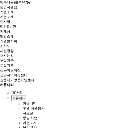
행복나눔팀(수유2동)
운영지원팀
기관소개
기관소개
인사말
미션&비전
인재상
법인소개
기관발자취
조직도
시설현황
오시는길
부설기관
부설기관
삼동어린이집
삼동지역아동센터
삼동재가방문요양센터
커뮤니티
HOME
커뮤니티
커뮤니티
후원·자원봉사
자료실
동별 사업
기관소개
부설기관