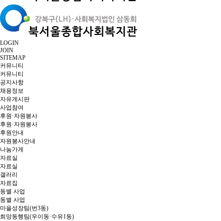
LOGIN
JOIN
SITEMAP
커뮤니티
커뮤니티
공지사항
채용정보
자유게시판
사업참여
후원·자원봉사
후원·자원봉사
후원안내
자원봉사안내
나눔가게
자료실
자료실
갤러리
자료집
동별 사업
동별 사업
마을성장팀(번3동)
희망동행팀(우이동·수유1동)