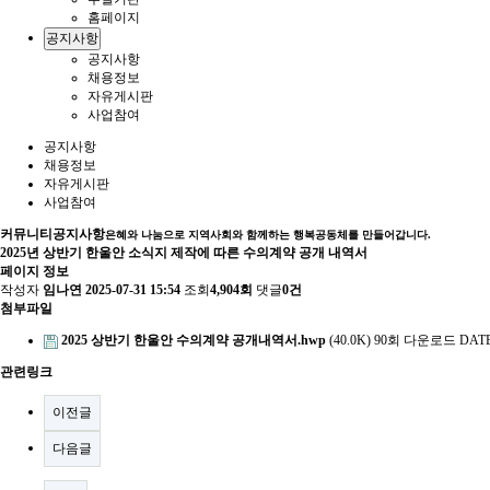
홈페이지
공지사항
공지사항
채용정보
자유게시판
사업참여
공지사항
채용정보
자유게시판
사업참여
커뮤니티
공지사항
은혜와 나눔으로 지역사회와 함께하는 행복공동체를 만들어갑니다.
2025년 상반기 한울안 소식지 제작에 따른 수의계약 공개 내역서
페이지 정보
작성자
임나연
2025-07-31 15:54
조회
4,904회
댓글
0건
첨부파일
2025 상반기 한울안 수의계약 공개내역서.hwp
(40.0K)
90회 다운로드
DATE 
관련링크
이전글
다음글