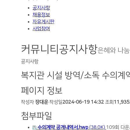
공지사항
채용정보
자유게시판
사업참여
커뮤니티
공지사항
은혜와 나눔
공지사항
복지관 시설 방역/소독 수의계
페이지 정보
작성자
장대운
작성일
2024-06-19 14:32
조회
11,93
첨부파일
수의계약 공개내역서.hwp
(38.0K)
109회 다