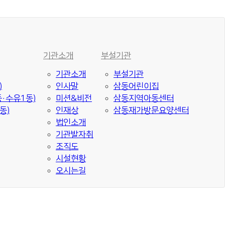
기관소개
부설기관
기관소개
부설기관
)
인사말
삼동어린이집
·수유1동)
미션&비전
삼동지역아동센터
동)
인재상
삼동재가방문요양센터
법인소개
기관발자취
조직도
시설현황
오시는길