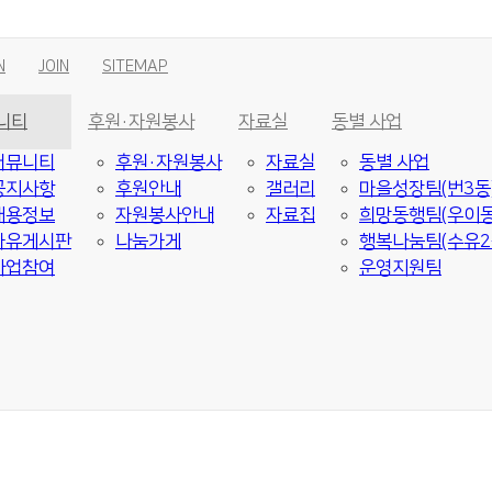
N
JOIN
SITEMAP
니티
후원·자원봉사
자료실
동별 사업
커뮤니티
후원·자원봉사
자료실
동별 사업
공지사항
후원안내
갤러리
마을성장팀(번3동
채용정보
자원봉사안내
자료집
희망동행팀(우이동
자유게시판
나눔가게
행복나눔팀(수유2
사업참여
운영지원팀