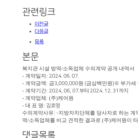
관련링크
이전글
다음글
목록
본문
복지관 시설 방역/소독업체 수의계약 공개 내역서
- 계약일자
: 2024. 06. 07.
- 계약금액
금
원
금삼백만원
※
부가세 
:
3,000,000
(
)
- 계약기간
: 2024, 06, 07.부터 2024. 12. 31까지
- 계약업체
(주)케어원
:
- 대 표 명
: 김호영
수의계약사유
지방자치단체를 당사자로 하는 계약
: -
역/소독업체를
비교 견적한 결과로 (주)케어원이 타
댓글목록