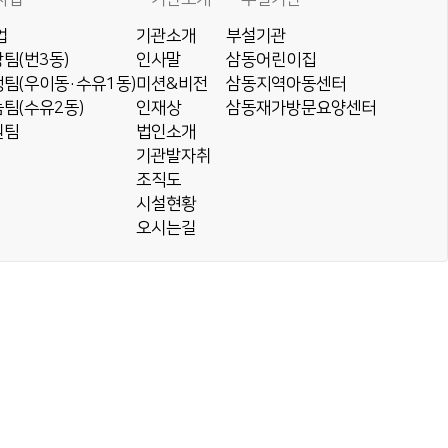
업
기관소개
부설기관
팀(번3동)
인사말
삼동어린이집
팀(우이동·수유1동)
미션&비전
삼동지역아동센터
팀(수유2동)
인재상
삼동재가방문요양센터
원팀
법인소개
기관발자취
조직도
시설현황
오시는길