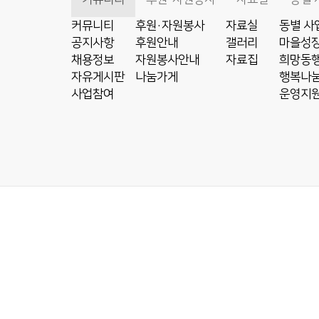
커뮤니티
후원·자원봉사
자료실
동별 사
공지사항
후원안내
갤러리
마을성장
채용정보
자원봉사안내
자료집
희망동행
자유게시판
나눔가게
행복나눔
사업참여
운영지