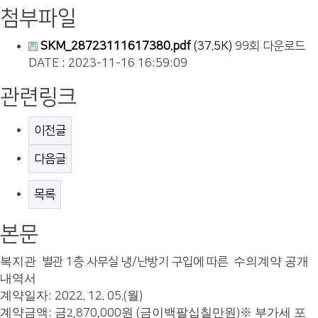
첨부파일
SKM_28723111617380.pdf
(37.5K)
99회 다운로드
DATE : 2023-11-16 16:59:09
관련링크
이전글
다음글
목록
본문
복지관
수의계약 공개
별관 1층 사무실 냉/난방기 구입에 따른
내역서
계약일자
월
: 2022. 12. 05.(
)
계약금액
금2
원
금이백팔십칠만원
※
부가세 포
:
,870,000
(
)