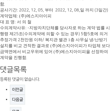
함
.
공사기간
부터
일 까지
일간
: 2022, 12, 05,
2022, 12, 08,
(3
)
계약업체
(주)에스지아이피
:
대 표 명
서 의 철
:
수의계약사유
지방자치단체를 당사자로 하는 계약 법률 시
: -
행령 제
조
수의계약에 의할 수 있는 경우
항
호에 의거
25
(
) 5
5
추정가격
천만원 이하
복지관 별관 1층 사무실 냉/난방기
2
/
설치를 비교 견적한 결과로 (주)에스지아이피가 타업체 보다
금액면에서 비교우위에 있어
(주)에스지아이피
을 선정하여
계약을 진행함
.
댓글목록
등록된 댓글이 없습니다.
이전글
다음글