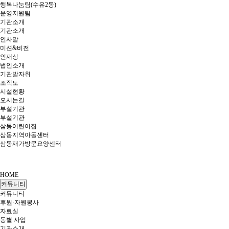
행복나눔팀(수유2동)
운영지원팀
기관소개
기관소개
인사말
미션&비전
인재상
법인소개
기관발자취
조직도
시설현황
오시는길
부설기관
부설기관
삼동어린이집
삼동지역아동센터
삼동재가방문요양센터
HOME
커뮤니티
커뮤니티
후원·자원봉사
자료실
동별 사업
기관소개