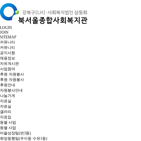
LOGIN
JOIN
SITEMAP
커뮤니티
커뮤니티
공지사항
채용정보
자유게시판
사업참여
후원·자원봉사
후원·자원봉사
후원안내
자원봉사안내
나눔가게
자료실
자료실
갤러리
자료집
동별 사업
동별 사업
마을성장팀(번3동)
희망동행팀(우이동·수유1동)