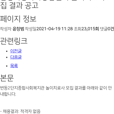
집 결과 공고
페이지 정보
작성자
윤창범
작성일
2021-04-19 11:28
조회
23,015회
댓글
0건
관련링크
이전글
다음글
목록
본문
번동2단지종합사회복지관 놀이치료사 모집 결과를 아래와 같이 안
내합니다.
- 채용결과: 적격자 없음