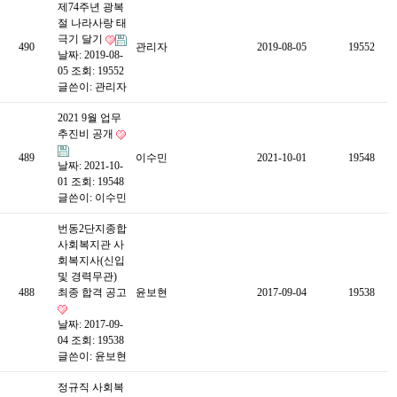
제74주년 광복
절 나라사랑 태
극기 달기
490
관리자
2019-08-05
19552
날짜: 2019-08-
05
조회: 19552
글쓴이:
관리자
2021 9월 업무
추진비 공개
489
이수민
2021-10-01
19548
날짜: 2021-10-
01
조회: 19548
글쓴이:
이수민
번동2단지종합
사회복지관 사
회복지사(신입
및 경력무관)
488
최종 합격 공고
윤보현
2017-09-04
19538
날짜: 2017-09-
04
조회: 19538
글쓴이:
윤보현
정규직 사회복