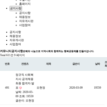
홈페이지
공지사항
공지사항
채용정보
자유게시판
사업참여
공지사항
채용정보
자유게시판
사업참여
커뮤니티
공지사항
은혜와 나눔으로 지역사회와 함께하는 행복공동체를 만들어갑니다.
Total 611건
9 페이지
조
번호
컨텐츠
제목
글쓴이
날짜
회
정규직 사회복
지사 공개채용
최종 합격자 발
491
표
오현정
2020-03-09
19559
날짜: 2020-03-
09
조회: 19559
글쓴이:
오현정