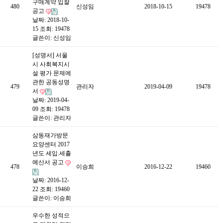
구매계약 입찰
480
신성임
2018-10-15
19478
공고
날짜: 2018-10-
15
조회: 19478
글쓴이:
신성임
[성명서] 서울
시 사회복지시
설 평가 문제에
관한 공동성명
479
관리자
2019-04-09
19478
서
날짜: 2019-04-
09
조회: 19478
글쓴이:
관리자
삼동재가방문
요양센터 2017
년도 세입.세출
예산서 공고
478
이승희
2016-12-22
19460
날짜: 2016-12-
22
조회: 19460
글쓴이:
이승희
우수한 성적으