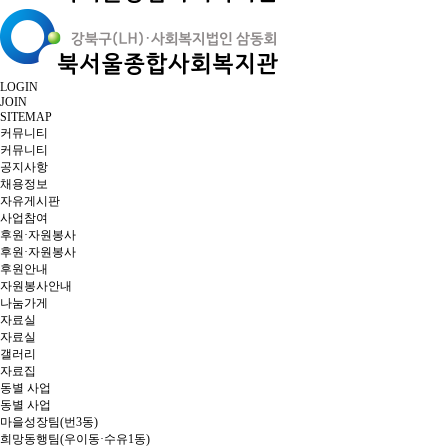
LOGIN
JOIN
SITEMAP
커뮤니티
커뮤니티
공지사항
채용정보
자유게시판
사업참여
후원·자원봉사
후원·자원봉사
후원안내
자원봉사안내
나눔가게
자료실
자료실
갤러리
자료집
동별 사업
동별 사업
마을성장팀(번3동)
희망동행팀(우이동·수유1동)