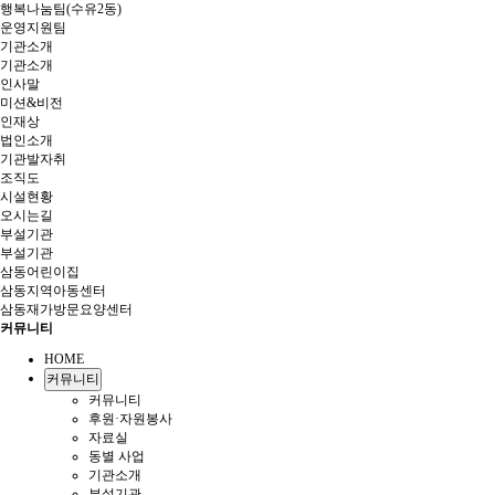
행복나눔팀(수유2동)
운영지원팀
기관소개
기관소개
인사말
미션&비전
인재상
법인소개
기관발자취
조직도
시설현황
오시는길
부설기관
부설기관
삼동어린이집
삼동지역아동센터
삼동재가방문요양센터
커뮤니티
HOME
커뮤니티
커뮤니티
후원·자원봉사
자료실
동별 사업
기관소개
부설기관