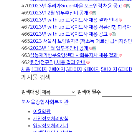
470
2023년 우리가Green마을 보조인력 채용 공고
469
2023년 2월 업무추진비 공개
468
2023년 with up 교육지도사 채용 결과 안내
467
2023년 with up 교육지도사 채용 서류전형 합격
466
2023년 with up 교육지도사 채용 공고
465
2023 서울시 보람일자리(저소득 어르신 급식지원단
464
2023년 1월 업무추진비 공개
463
삼동재가방문요양센터 사회복지사 채용 결과
462
팀장(정규직) 채용 결과 안내
처음
1
페이지
2
페이지
3
페이지
4
페이지
5
페이지
6
페이
게시물 검색
검색대상
검색어
필수
북서울종합사회복지관
이용약관
개인정보처리방침
영상정보처리기기