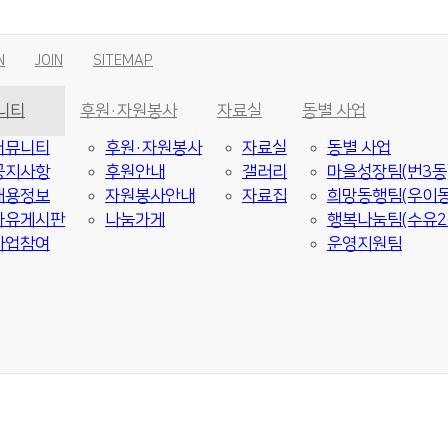
N
JOIN
SITEMAP
니티
후원·자원봉사
자료실
동별 사업
커뮤니티
후원·자원봉사
자료실
동별 사업
공지사항
후원안내
갤러리
마을성장팀(번3동
채용정보
자원봉사안내
자료집
희망동행팀(우이동
자유게시판
나눔가게
행복나눔팀(수유2
사업참여
운영지원팀