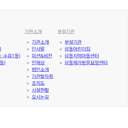
기관소개
부설기관
기관소개
부설기관
)
인사말
삼동어린이집
·수유1동)
미션&비전
삼동지역아동센터
동)
인재상
삼동재가방문요양센터
법인소개
기관발자취
조직도
시설현황
오시는길