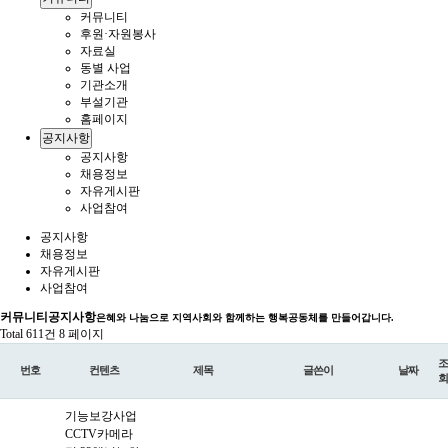
커뮤니티
후원·자원봉사
자료실
동별 사업
기관소개
부설기관
홈페이지
공지사항
공지사항
채용정보
자유게시판
사업참여
공지사항
채용정보
자유게시판
사업참여
커뮤니티
공지사항
은혜와 나눔으로 지역사회와 함께하는 행복공동체를 만들어갑니다.
Total 611건
8 페이지
조
번호
컨텐츠
제목
글쓴이
날짜
회
기능보강사업
CCTV카메라