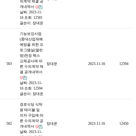
의계약 체결 공
개내역서
날짜: 2023-11-
16
조회: 12581
글쓴이:
장대운
기능보강사업
(중대산업재해
예방을 위한 프
로그램실(열린
방)천정 텍스
교체공사에 따
503
장대운
2023-11-16
12594
른 수의계약 체
결 공개내역서
날짜: 2023-11-
16
조회: 12594
글쓴이:
장대운
경로식당 식탁
용 테이블 및
의자 구입에 따
른 수의계약 공
502
장대운
2023-11-16
12450
개내역서
날짜: 2023-11-