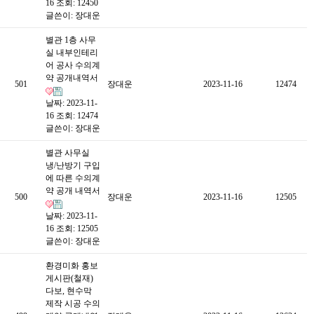
16
조회: 12450
글쓴이:
장대운
별관 1층 사무
실 내부인테리
어 공사 수의계
약 공개내역서
501
장대운
2023-11-16
12474
날짜: 2023-11-
16
조회: 12474
글쓴이:
장대운
별관 사무실
냉/난방기 구입
에 따른 수의계
약 공개 내역서
500
장대운
2023-11-16
12505
날짜: 2023-11-
16
조회: 12505
글쓴이:
장대운
환경미화 홍보
게시판(철재)
다보, 현수막
제작 시공 수의