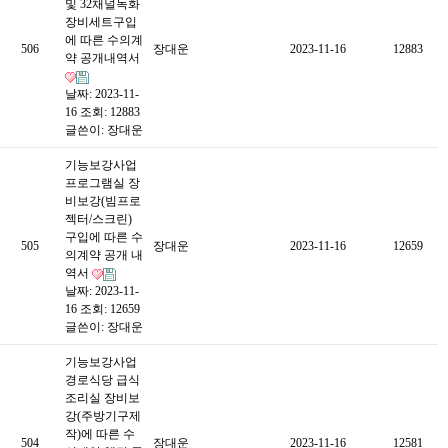
및 32채널녹화
장비세트구입
에 따른 수의계
506
장대운
2023-11-16
12883
약 공개내역서
날짜: 2023-11-
16
조회: 12883
글쓴이:
장대운
기능보강사업
프로그램실 장
비보강(빔프로
젝터/스크린)
구입에 따른 수
505
장대운
2023-11-16
12659
의계약 공개 내
역서
날짜: 2023-11-
16
조회: 12659
글쓴이:
장대운
기능보강사업
경로식당 급식
조리실 장비보
강(주방기구제
작)에 따른 수
504
장대운
2023-11-16
12581