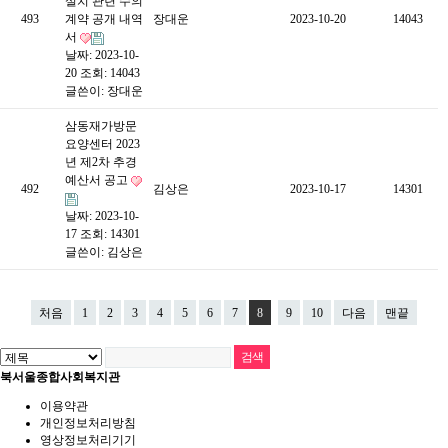
설치 관련 수의
493
계약 공개 내역
장대운
2023-10-20
14043
서
날짜: 2023-10-
20
조회: 14043
글쓴이:
장대운
삼동재가방문
요양센터 2023
년 제2차 추경
예산서 공고
492
김상은
2023-10-17
14301
날짜: 2023-10-
17
조회: 14301
글쓴이:
김상은
처음
1
2
3
4
5
6
7
8
9
10
다음
맨끝
북서울종합사회복지관
이용약관
개인정보처리방침
영상정보처리기기