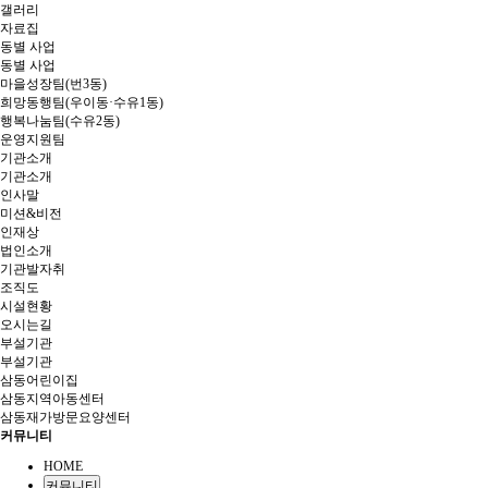
갤러리
자료집
동별 사업
동별 사업
마을성장팀(번3동)
희망동행팀(우이동·수유1동)
행복나눔팀(수유2동)
운영지원팀
기관소개
기관소개
인사말
미션&비전
인재상
법인소개
기관발자취
조직도
시설현황
오시는길
부설기관
부설기관
삼동어린이집
삼동지역아동센터
삼동재가방문요양센터
커뮤니티
HOME
커뮤니티