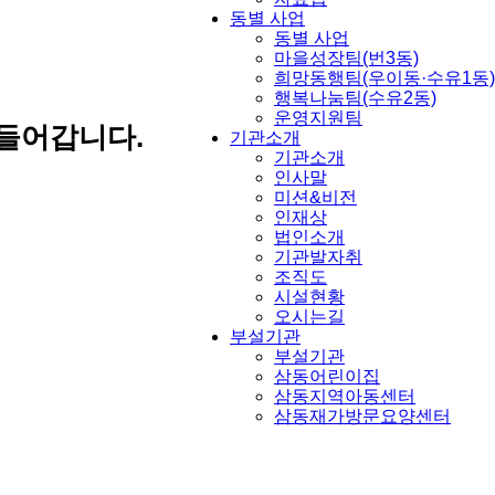
동별 사업
동별 사업
마을성장팀(번3동)
희망동행팀(우이동·수유1동)
행복나눔팀(수유2동)
운영지원팀
들어갑니다.
기관소개
기관소개
인사말
미션&비전
인재상
법인소개
기관발자취
조직도
시설현황
오시는길
부설기관
부설기관
삼동어린이집
삼동지역아동센터
삼동재가방문요양센터