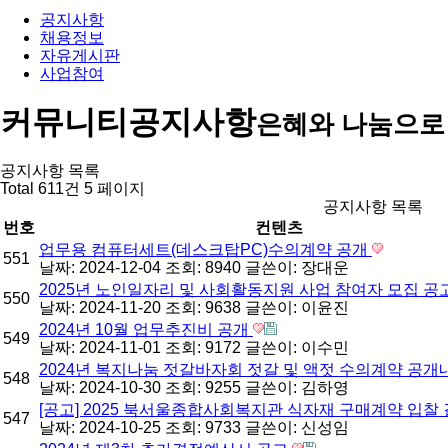
공지사항
채용정보
자유게시판
사업참여
커뮤니티
공지사항
은혜와 나눔으로
공지사항 목록
Total 611건
5 페이지
공지사항 목록
번호
컨텐츠
업무용 컴퓨터세트(데스크탑PC)수의계약 공개
551
날짜: 2024-12-04
조회: 8940
글쓴이:
장대운
2025년 노인일자리 및 사회활동지원 사업 참여자 모집 공
550
날짜: 2024-11-20
조회: 9638
글쓴이:
이윤진
2024년 10월 업무추진비 공개
549
날짜: 2024-11-01
조회: 9172
글쓴이:
이수민
2024년 복지나눔 젓갈바자회 젓갈 및 액젓 수의계약 공
548
날짜: 2024-10-30
조회: 9255
글쓴이:
김하영
[공고] 2025 북서울종합사회복지관 식자재 구매계약 입찰
547
날짜: 2024-10-25
조회: 9733
글쓴이:
신성임