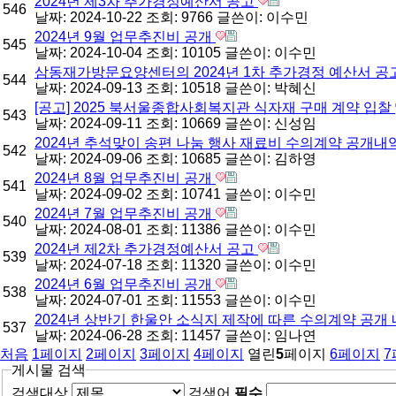
2024년 제3차 추가경정예산서 공고
546
날짜: 2024-10-22
조회: 9766
글쓴이:
이수민
2024년 9월 업무추진비 공개
545
날짜: 2024-10-04
조회: 10105
글쓴이:
이수민
삼동재가방문요양센터의 2024년 1차 추가경정 예산서 공
544
날짜: 2024-09-13
조회: 10518
글쓴이:
박혜신
[공고] 2025 북서울종합사회복지관 식자재 구매 계약 입찰
543
날짜: 2024-09-11
조회: 10669
글쓴이:
신성임
2024년 추석맞이 송편 나눔 행사 재료비 수의계약 공개
542
날짜: 2024-09-06
조회: 10685
글쓴이:
김하영
2024년 8월 업무추진비 공개
541
날짜: 2024-09-02
조회: 10741
글쓴이:
이수민
2024년 7월 업무추진비 공개
540
날짜: 2024-08-01
조회: 11386
글쓴이:
이수민
2024년 제2차 추가경정예산서 공고
539
날짜: 2024-07-18
조회: 11320
글쓴이:
이수민
2024년 6월 업무추진비 공개
538
날짜: 2024-07-01
조회: 11553
글쓴이:
이수민
2024년 상반기 한울안 소식지 제작에 따른 수의계약 공개
537
날짜: 2024-06-28
조회: 11457
글쓴이:
임나연
처음
1
페이지
2
페이지
3
페이지
4
페이지
열린
5
페이지
6
페이지
7
게시물 검색
검색대상
검색어
필수