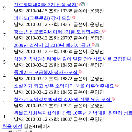
진로코디네이터 2기 선정 공지
9
날짜: 2010-04-15
조회: 19388
글쓴이:
운영진
피아노(교육문화) 강사 모집
8
날짜: 2010-03-12
조회: 19351
글쓴이:
운영진
청소년 진로코디네이터 2기를 모집합니다.
7
날짜: 2010-03-12
조회: 20707
글쓴이:
운영진
2009년 결산서 및 2010년 예산서 공고
6
날짜: 2010-03-12
조회: 19060
글쓴이:
운영진
삼동가족상담센터에서 같이 일할 언어치료사를 모집합
5
날짜: 2010-03-12
조회: 18463
글쓴이:
운영진
톨게이트 모금행사 봉사자모집
4
날짜: 2010-03-12
조회: 18872
글쓴이:
운영진
소설가가 되고 싶은 소영이의 꿈을 이루어주세요
3
날짜: 2010-03-12
조회: 18455
글쓴이:
운영진
청소년 직업정보박람회 강사 및 진행 요원 모집
2
날짜: 2010-03-12
조회: 17921
글쓴이:
운영진
원불교사회복지협의회 창립 10주년 기념대회 원만히 성
1
날짜: 2010-03-12
조회: 18037
글쓴이:
운영진
처음
이전
열린
41
페이지