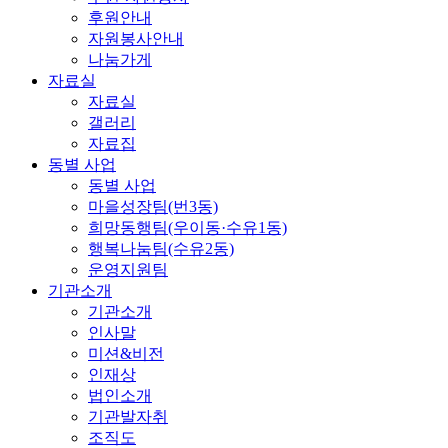
후원안내
자원봉사안내
나눔가게
자료실
자료실
갤러리
자료집
동별 사업
동별 사업
마을성장팀(번3동)
희망동행팀(우이동·수유1동)
행복나눔팀(수유2동)
운영지원팀
기관소개
기관소개
인사말
미션&비전
인재상
법인소개
기관발자취
조직도