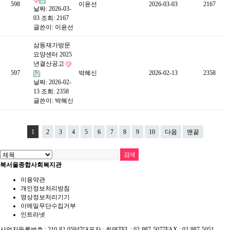
598
이윤선
2026-03-03
2167
날짜: 2026-03-
03
조회: 2167
글쓴이:
이윤선
삼동재가방문
요양센터 2025
년결산공고
597
박혜신
2026-02-13
2358
날짜: 2026-02-
13
조회: 2358
글쓴이:
박혜신
1
2
3
4
5
6
7
8
9
10
다음
맨끝
북서울종합사회복지관
이용약관
개인정보처리방침
영상정보처리기기
이메일무단수집거부
인트라넷
사업자등록번호 : 210-82-05947
대표자 : 최명
TEL : 02-987-5077
FAX : 02-987-5051