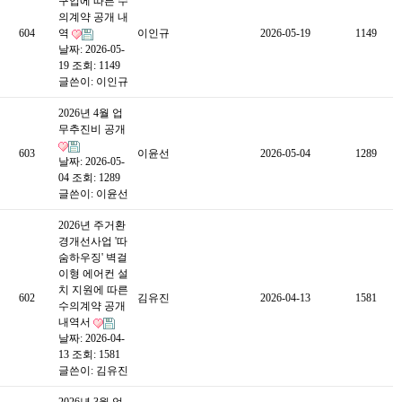
구입에 따른 수
의계약 공개 내
604
역
이인규
2026-05-19
1149
날짜: 2026-05-
19
조회: 1149
글쓴이:
이인규
2026년 4월 업
무추진비 공개
603
이윤선
2026-05-04
1289
날짜: 2026-05-
04
조회: 1289
글쓴이:
이윤선
2026년 주거환
경개선사업 '따
숨하우징' 벽걸
이형 에어컨 설
치 지원에 따른
602
김유진
2026-04-13
1581
수의계약 공개
내역서
날짜: 2026-04-
13
조회: 1581
글쓴이:
김유진