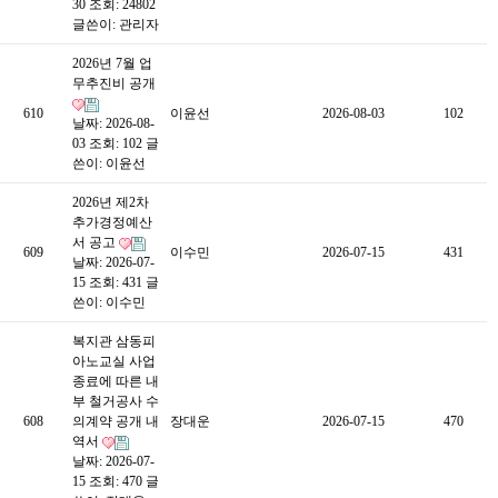
30
조회: 24802
글쓴이:
관리자
2026년 7월 업
무추진비 공개
610
이윤선
2026-08-03
102
날짜: 2026-08-
03
조회: 102
글
쓴이:
이윤선
2026년 제2차
추가경정예산
서 공고
609
이수민
2026-07-15
431
날짜: 2026-07-
15
조회: 431
글
쓴이:
이수민
복지관 삼동피
아노교실 사업
종료에 따른 내
부 철거공사 수
608
의계약 공개 내
장대운
2026-07-15
470
역서
날짜: 2026-07-
15
조회: 470
글