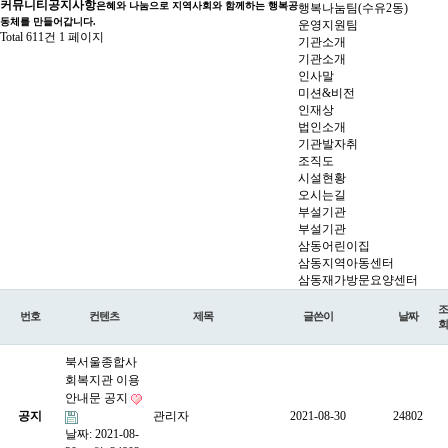
커뮤니티
공지사항
은혜와 나눔으로 지역사회와 함께하는 행복공
행복나눔팀(수유2동)
동체를 만들어갑니다.
운영지원팀
Total 611건
1 페이지
기관소개
기관소개
인사말
미션&비전
인재상
법인소개
기관발자취
조직도
시설현황
오시는길
부설기관
부설기관
삼동어린이집
삼동지역아동센터
삼동재가방문요양센터
조
번호
컨텐츠
제목
글쓴이
날짜
회
북서울종합사
회복지관 이용
안내문 공지
공지
관리자
2021-08-30
24802
날짜: 2021-08-