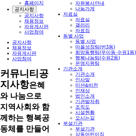
홈페이지
자원봉사안내
나눔가게
공지사항
자료실
공지사항
자료실
채용정보
갤러리
자유게시판
자료집
사업참여
동별 사업
동별 사업
공지사항
마을성장팀(번3동)
채용정보
희망동행팀(우이동·수유1동)
자유게시판
행복나눔팀(수유2동)
사업참여
운영지원팀
기관소개
커뮤니티
공
기관소개
인사말
지사항
은혜
미션&비전
인재상
와 나눔으로
법인소개
기관발자취
지역사회와 함
조직도
시설현황
께하는 행복공
오시는길
부설기관
동체를 만들어
부설기관
삼동어린이집