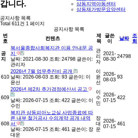
갑니다.
삼동지역아동센터
삼동재가방문요양센터
공지사항 목록
Total 611건
1 페이지
공지사항 목록
번
제
글쓴
조
컨텐츠
날짜
호
목
이
회
북서울종합사회복지관 이용 안내문 공
관
공
지
2021-
리
24798
지
날짜: 2021-08-30
조회: 24798
글쓴이:
08-30
자
관리자
2026년 7월 업무추진비 공개
이
2026-
610
날짜: 2026-08-03
조회: 93
글쓴이:
이
윤
93
08-03
윤선
선
2026년 제2차 추가경정예산서 공고
이
2026-
609
수
422
날짜: 2026-07-15
조회: 422
글쓴이:
이
07-15
민
수민
복지관 삼동피아노교실 사업종료에 따
른 내부 철거공사 수의계약 공개 내역
장
2026-
608
서
대
461
07-15
날짜: 2026-07-15
조회: 461
글쓴이:
장
운
대운