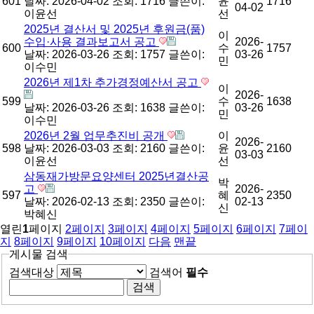
601
날짜: 2026-04-02
조회: 1716
글쓴이:
윤
1716
04-02
이윤선
선
2025년 결산서 및 2025년 후원금(품)
이
수입·사용 결과보고서 공고
2026-
600
수
1757
날짜: 2026-03-26
조회: 1757
글쓴이:
03-26
민
이수민
2026년 제1차 추가경정예산서 공고
이
2026-
599
수
1638
날짜: 2026-03-26
조회: 1638
글쓴이:
03-26
민
이수민
2026년 2월 업무추진비 공개
이
2026-
598
날짜: 2026-03-03
조회: 2160
글쓴이:
윤
2160
03-03
이윤선
선
삼동재가방문요양센터 2025년결산공
박
고
2026-
597
혜
2350
날짜: 2026-02-13
조회: 2350
글쓴이:
02-13
신
박혜신
열린
1
페이지
2
페이지
3
페이지
4
페이지
5
페이지
6
페이지
7
페이
지
8
페이지
9
페이지
10
페이지
다음
맨끝
게시물 검색
검색대상
검색어
필수