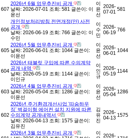
2026년 6월 업무추진비 공개
이
2026-
607
날짜: 2026-07-01
조회: 581
글쓴이:
이
윤
581
07-01
윤선
선
개인정보처리방침 전면개정(안) 사전
이
공개
2026-
606
수
766
날짜: 2026-06-19
조회: 766
글쓴이:
이
06-19
민
수민
2026년 5월 업무추진비 공개
이
2026-
605
날짜: 2026-06-01
조회: 1044
글쓴이:
윤
1044
06-01
이윤선
선
2026년 태블릿 구입에 따른 수의계약
이
공개 내역
2026-
604
인
1144
날짜: 2026-05-19
조회: 1144
글쓴이:
05-19
규
이인규
2026년 4월 업무추진비 공개
이
2026-
603
날짜: 2026-05-04
조회: 1286
글쓴이:
윤
1286
05-04
이윤선
선
2026년 주거환경개선사업 '따숨하우
징' 벽걸이형 에어컨 설치 지원에 따른
김
2026-
602
수의계약 공개내역서
유
1575
04-13
날짜: 2026-04-13
조회: 1575
글쓴이:
진
김유진
2026년 3월 업무추진비 공개
이
2026-